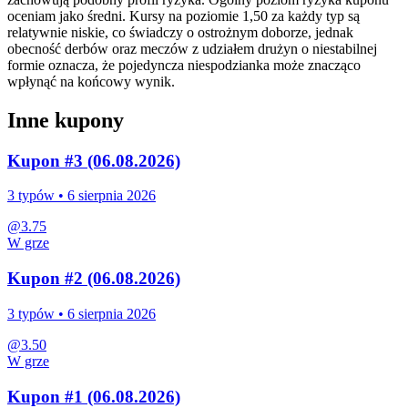
oceniam jako średni. Kursy na poziomie 1,50 za każdy typ są
relatywnie niskie, co świadczy o ostrożnym doborze, jednak
obecność derbów oraz meczów z udziałem drużyn o niestabilnej
formie oznacza, że pojedyncza niespodzianka może znacząco
wpłynąć na końcowy wynik.
Inne kupony
Kupon #3 (06.08.2026)
3
typów •
6 sierpnia 2026
@
3.75
W grze
Kupon #2 (06.08.2026)
3
typów •
6 sierpnia 2026
@
3.50
W grze
Kupon #1 (06.08.2026)