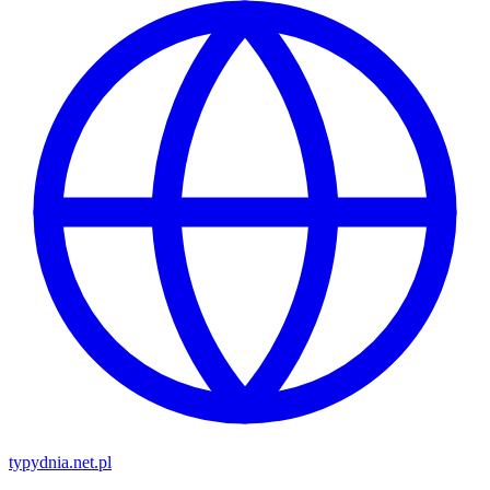
typy
dnia
.net.pl