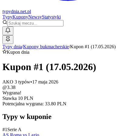
typy
dnia
.net.pl
Typy
Kupony
Newsy
Statystyki
Typy dnia
/
Kupony bukmacherskie
/
Kupon #1 (17.05.2026)
Kupon dnia
Kupon #1 (17.05.2026)
AKO
3
typów
•
17 maja 2026
@
3.38
Wygrana!
Stawka
10
PLN
Potencjalna wygrana:
33.80
PLN
Typy w kuponie
#
1
Serie A
AS Roma
vs
Lazio