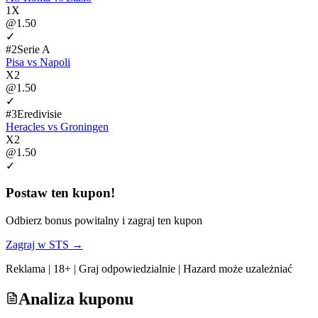
1X
@
1.50
✓
#
2
Serie A
Pisa
vs
Napoli
X2
@
1.50
✓
#
3
Eredivisie
Heracles
vs
Groningen
X2
@
1.50
✓
Postaw ten kupon!
Odbierz bonus powitalny i zagraj ten kupon
Zagraj w
STS
→
Reklama | 18+ | Graj odpowiedzialnie | Hazard może uzależniać
Analiza kuponu