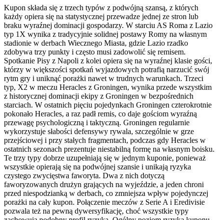
Kupon składa się z trzech typów z podwójną szansą, z których
każdy opiera się na statystycznej przewadze jednej ze stron lub
braku wyraźnej dominacji gospodarzy. W starciu AS Roma z Lazio
typ 1X wynika z tradycyjnie solidnej postawy Romy na własnym
stadionie w derbach Wiecznego Miasta, gdzie Lazio rzadko
zdobywa trzy punkty i często musi zadowolić się remisem.
Spotkanie Pisy z Napoli z kolei opiera się na wyraźnej klasie gości,
którzy w większości spotkań wyjazdowych potrafią narzucić swój
rytm gry i uniknąć porażki nawet w trudnych warunkach. Trzeci
typ, X2 w meczu Heracles z Groningen, wynika przede wszystkim
z historycznej dominacji ekipy z Groningen w bezpośrednich
starciach. W ostatnich pięciu pojedynkach Groningen czterokrotnie
pokonało Heracles, a raz padł remis, co daje gościom wyraźną
przewagę psychologiczną i taktyczną. Groningen regularnie
wykorzystuje słabości defensywy rywala, szczególnie w grze
przejściowej i przy stałych fragmentach, podczas gdy Heracles w
ostatnich sezonach prezentuje niestabilną formę na własnym boisku.
Te trzy typy dobrze uzupełniają się w jednym kuponie, ponieważ
wszystkie opierają się na podwójnej szansie i unikają ryzyka
czystego zwycięstwa faworyta. Dwa z nich dotyczą
faworyzowanych drużyn grających na wyjeździe, a jeden chroni
przed niespodzianką w derbach, co zmniejsza wpływ pojedynczej
porażki na cały kupon. Połączenie meczów z Serie A i Eredivisie
pozwala też na pewną dywersyfikację, choć wszystkie typy
zachowują podobny profil ryzyka. Ogólny poziom ryzyka kuponu