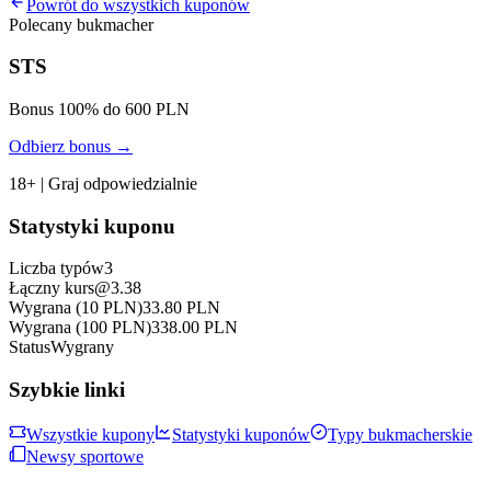
Powrót do wszystkich kuponów
Polecany bukmacher
STS
Bonus 100% do 600 PLN
Odbierz bonus →
18+ | Graj odpowiedzialnie
Statystyki kuponu
Liczba typów
3
Łączny kurs
@
3.38
Wygrana (10 PLN)
33.80
PLN
Wygrana (100 PLN)
338.00
PLN
Status
Wygrany
Szybkie linki
Wszystkie kupony
Statystyki kuponów
Typy bukmacherskie
Newsy sportowe