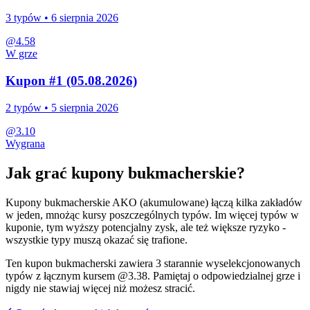
3
typów •
6 sierpnia 2026
@
4.58
W grze
Kupon #1 (05.08.2026)
2
typów •
5 sierpnia 2026
@
3.10
Wygrana
Jak grać kupony bukmacherskie?
Kupony bukmacherskie AKO (akumulowane) łączą kilka zakładów
w jeden, mnożąc kursy poszczególnych typów. Im więcej typów w
kuponie, tym wyższy potencjalny zysk, ale też większe ryzyko -
wszystkie typy muszą okazać się trafione.
Ten kupon bukmacherski zawiera
3
starannie wyselekcjonowanych
typów z łącznym kursem @
3.38
. Pamiętaj o odpowiedzialnej grze i
nigdy nie stawiaj więcej niż możesz stracić.