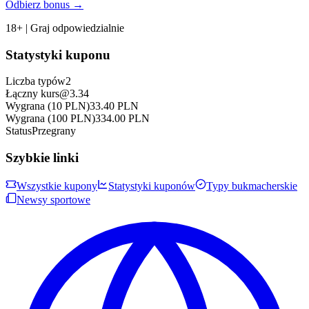
Odbierz bonus →
18+ | Graj odpowiedzialnie
Statystyki kuponu
Liczba typów
2
Łączny kurs
@
3.34
Wygrana (10 PLN)
33.40
PLN
Wygrana (100 PLN)
334.00
PLN
Status
Przegrany
Szybkie linki
Wszystkie kupony
Statystyki kuponów
Typy bukmacherskie
Newsy sportowe