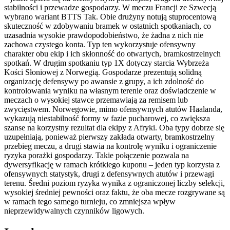
stabilności i przewadze gospodarzy. W meczu Francji ze Szwecją
wybrano wariant BTTS Tak. Obie drużyny notują stuprocentową
skuteczność w zdobywaniu bramek w ostatnich spotkaniach, co
uzasadnia wysokie prawdopodobieństwo, że żadna z nich nie
zachowa czystego konta. Typ ten wykorzystuje ofensywny
charakter obu ekip i ich skłonność do otwartych, bramkostrzelnych
spotkań. W drugim spotkaniu typ 1X dotyczy starcia Wybrzeża
Kości Słoniowej z Norwegią. Gospodarze prezentują solidną
organizację defensywy po awansie z grupy, a ich zdolność do
kontrolowania wyniku na własnym terenie oraz doświadczenie w
meczach o wysokiej stawce przemawiają za remisem lub
zwycięstwem. Norwegowie, mimo ofensywnych atutów Haalanda,
wykazują niestabilność formy w fazie pucharowej, co zwiększa
szanse na korzystny rezultat dla ekipy z Afryki. Oba typy dobrze się
uzupełniają, ponieważ pierwszy zakłada otwarty, bramkostrzelny
przebieg meczu, a drugi stawia na kontrolę wyniku i ograniczenie
ryzyka porażki gospodarzy. Takie połączenie pozwala na
dywersyfikację w ramach krótkiego kuponu – jeden typ korzysta z
ofensywnych statystyk, drugi z defensywnych atutów i przewagi
terenu. Średni poziom ryzyka wynika z ograniczonej liczby selekcji,
wysokiej średniej pewności oraz faktu, że oba mecze rozgrywane są
w ramach tego samego turnieju, co zmniejsza wpływ
nieprzewidywalnych czynników ligowych.