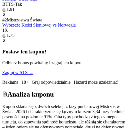
BTTS-Tak
@
1.91
✗
#
2
Mistrzostwa Świata
Wybrzeże Kości Słoniowej
vs
Norwegia
1X
@
1.75
✗
Postaw ten kupon!
Odbierz bonus powitalny i zagraj ten kupon
Zagraj w
STS
→
Reklama | 18+ | Graj odpowiedzialnie | Hazard może uzależniać
Analiza kuponu
Kupon składa się z dwóch selekcji z fazy pucharowej Mistrzostw
Świata 2026 i charakteryzuje się łącznym kursem 3,34 przy średniej
pewności na poziomie 91%. Oba typy pochodzą z tego samego
turnieju, co zapewnia spójność kontekstu, ale różnią się charakterem
– jeden opiera się na ofensywnym potencjale, drugi na defensywnej