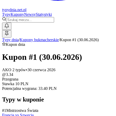
typy
dnia
.net.pl
Typy
Kupony
Newsy
Statystyki
Typy dnia
/
Kupony bukmacherskie
/
Kupon #1 (30.06.2026)
Kupon dnia
Kupon #1 (30.06.2026)
AKO
2
typów
•
30 czerwca 2026
@
3.34
Przegrana
Stawka
10
PLN
Potencjalna wygrana:
33.40
PLN
Typy w kuponie
#
1
Mistrzostwa Świata
Francja
vs
Szwecja