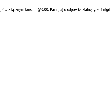
typów z łącznym kursem @
3.88
. Pamiętaj o odpowiedzialnej grze i nigd