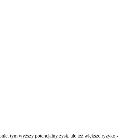
, tym wyższy potencjalny zysk, ale też większe ryzyko -