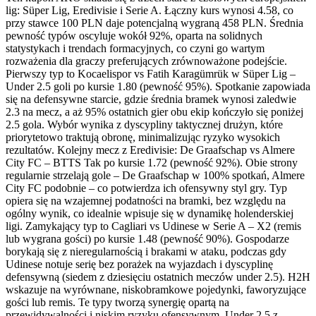
lig: Süper Lig, Eredivisie i Serie A. Łączny kurs wynosi 4.58, co
przy stawce 100 PLN daje potencjalną wygraną 458 PLN. Średnia
pewność typów oscyluje wokół 92%, oparta na solidnych
statystykach i trendach formacyjnych, co czyni go wartym
rozważenia dla graczy preferujących zrównoważone podejście.
Pierwszy typ to Kocaelispor vs Fatih Karagümrük w Süper Lig –
Under 2.5 goli po kursie 1.80 (pewność 95%). Spotkanie zapowiada
się na defensywne starcie, gdzie średnia bramek wynosi zaledwie
2.3 na mecz, a aż 95% ostatnich gier obu ekip kończyło się poniżej
2.5 gola. Wybór wynika z dyscypliny taktycznej drużyn, które
priorytetowo traktują obronę, minimalizując ryzyko wysokich
rezultatów. Kolejny mecz z Eredivisie: De Graafschap vs Almere
City FC – BTTS Tak po kursie 1.72 (pewność 92%). Obie strony
regularnie strzelają gole – De Graafschap w 100% spotkań, Almere
City FC podobnie – co potwierdza ich ofensywny styl gry. Typ
opiera się na wzajemnej podatności na bramki, bez względu na
ogólny wynik, co idealnie wpisuje się w dynamikę holenderskiej
ligi. Zamykający typ to Cagliari vs Udinese w Serie A – X2 (remis
lub wygrana gości) po kursie 1.48 (pewność 90%). Gospodarze
borykają się z nieregularnością i brakami w ataku, podczas gdy
Udinese notuje serię bez porażek na wyjazdach i dyscyplinę
defensywną (siedem z dziesięciu ostatnich meczów under 2.5). H2H
wskazuje na wyrównane, niskobramkowe pojedynki, faworyzujące
gości lub remis. Te typy tworzą synergię opartą na
przewidywalności i niskim ryzyku ofensywnym. Under 2.5 z