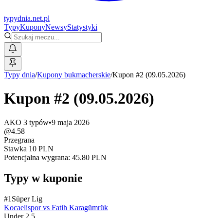
typy
dnia
.net.pl
Typy
Kupony
Newsy
Statystyki
Typy dnia
/
Kupony bukmacherskie
/
Kupon #2 (09.05.2026)
Kupon #2 (09.05.2026)
AKO
3
typów
•
9 maja 2026
@
4.58
Przegrana
Stawka
10
PLN
Potencjalna wygrana:
45.80
PLN
Typy w kuponie
#
1
Süper Lig
Kocaelispor
vs
Fatih Karagümrük
Under 2.5