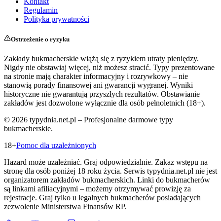
Kontakt
Regulamin
Polityka prywatności
Ostrzeżenie o ryzyku
Zakłady bukmacherskie wiążą się z ryzykiem utraty pieniędzy.
Nigdy nie obstawiaj więcej, niż możesz stracić. Typy prezentowane
na stronie mają charakter informacyjny i rozrywkowy – nie
stanowią porady finansowej ani gwarancji wygranej. Wyniki
historyczne nie gwarantują przyszłych rezultatów. Obstawianie
zakładów jest dozwolone wyłącznie dla osób pełnoletnich (18+).
©
2026
typydnia.net.pl – Profesjonalne darmowe typy
bukmacherskie.
18+
Pomoc dla uzależnionych
Hazard może uzależniać. Graj odpowiedzialnie. Zakaz wstępu na
stronę dla osób poniżej 18 roku życia. Serwis typydnia.net.pl nie jest
organizatorem zakładów bukmacherskich. Linki do bukmacherów
są linkami afiliacyjnymi – możemy otrzymywać prowizję za
rejestracje. Graj tylko u legalnych bukmacherów posiadających
zezwolenie Ministerstwa Finansów RP.