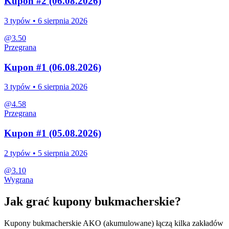
Kupon #2 (06.08.2026)
3
typów •
6 sierpnia 2026
@
3.50
Przegrana
Kupon #1 (06.08.2026)
3
typów •
6 sierpnia 2026
@
4.58
Przegrana
Kupon #1 (05.08.2026)
2
typów •
5 sierpnia 2026
@
3.10
Wygrana
Jak grać kupony bukmacherskie?
Kupony bukmacherskie AKO (akumulowane) łączą kilka zakładów