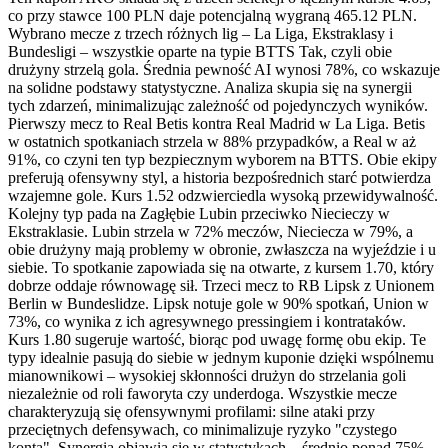
co przy stawce 100 PLN daje potencjalną wygraną 465.12 PLN.
Wybrano mecze z trzech różnych lig – La Liga, Ekstraklasy i
Bundesligi – wszystkie oparte na typie BTTS Tak, czyli obie
drużyny strzelą gola. Średnia pewność AI wynosi 78%, co wskazuje
na solidne podstawy statystyczne. Analiza skupia się na synergii
tych zdarzeń, minimalizując zależność od pojedynczych wyników.
Pierwszy mecz to Real Betis kontra Real Madrid w La Liga. Betis
w ostatnich spotkaniach strzela w 88% przypadków, a Real w aż
91%, co czyni ten typ bezpiecznym wyborem na BTTS. Obie ekipy
preferują ofensywny styl, a historia bezpośrednich starć potwierdza
wzajemne gole. Kurs 1.52 odzwierciedla wysoką przewidywalność.
Kolejny typ pada na Zagłębie Lubin przeciwko Niecieczy w
Ekstraklasie. Lubin strzela w 72% meczów, Nieciecza w 79%, a
obie drużyny mają problemy w obronie, zwłaszcza na wyjeździe i u
siebie. To spotkanie zapowiada się na otwarte, z kursem 1.70, który
dobrze oddaje równowagę sił. Trzeci mecz to RB Lipsk z Unionem
Berlin w Bundeslidze. Lipsk notuje gole w 90% spotkań, Union w
73%, co wynika z ich agresywnego pressingiem i kontrataków.
Kurs 1.80 sugeruje wartość, biorąc pod uwagę formę obu ekip. Te
typy idealnie pasują do siebie w jednym kuponie dzięki wspólnemu
mianownikowi – wysokiej skłonności drużyn do strzelania goli
niezależnie od roli faworyta czy underdoga. Wszystkie mecze
charakteryzują się ofensywnymi profilami: silne ataki przy
przeciętnych defensywach, co minimalizuje ryzyko "czystego
konta". Synergia objawia się w statystykach – średnio ponad 75%