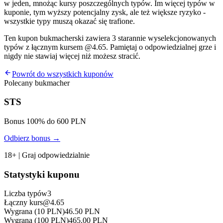
w jeden, mnożąc kursy poszczególnych typów. Im więcej typów w
kuponie, tym wyższy potencjalny zysk, ale też większe ryzyko -
wszystkie typy muszą okazać się trafione.
Ten kupon bukmacherski zawiera
3
starannie wyselekcjonowanych
typów z łącznym kursem @
4.65
. Pamiętaj o odpowiedzialnej grze i
nigdy nie stawiaj więcej niż możesz stracić.
Powrót do wszystkich kuponów
Polecany bukmacher
STS
Bonus 100% do 600 PLN
Odbierz bonus →
18+ | Graj odpowiedzialnie
Statystyki kuponu
Liczba typów
3
Łączny kurs
@
4.65
Wygrana (10 PLN)
46.50
PLN
Wygrana (100 PLN)
465.00
PLN