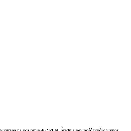
lną wygraną na poziomie 462 PLN. Średnia pewność typów wynosi