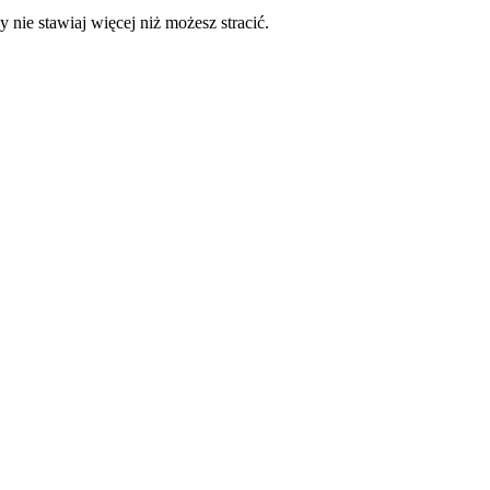
y nie stawiaj więcej niż możesz stracić.