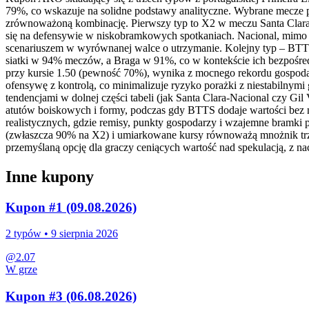
79%, co wskazuje na solidne podstawy analityczne. Wybrane mecze p
zrównoważoną kombinację. Pierwszy typ to X2 w meczu Santa Clara v
się na defensywie w niskobramkowych spotkaniach. Nacional, mimo 
scenariuszem w wyrównanej walce o utrzymanie. Kolejny typ – BTTS T
siatki w 94% meczów, a Braga w 91%, co w kontekście ich bezpośredni
przy kursie 1.50 (pewność 70%), wynika z mocnego rekordu gospodarzy
ofensywę z kontrolą, co minimalizuje ryzyko porażki z niestabilnym
tendencjami w dolnej części tabeli (jak Santa Clara-Nacional czy G
atutów boiskowych i formy, podczas gdy BTTS dodaje wartości bez na
realistycznych, gdzie remisy, punkty gospodarzy i wzajemne bramki 
(zwłaszcza 90% na X2) i umiarkowane kursy równoważą mnożnik trze
przemyślaną opcję dla graczy ceniących wartość nad spekulacją, z n
Inne kupony
Kupon #1 (09.08.2026)
2
typów •
9 sierpnia 2026
@
2.07
W grze
Kupon #3 (06.08.2026)