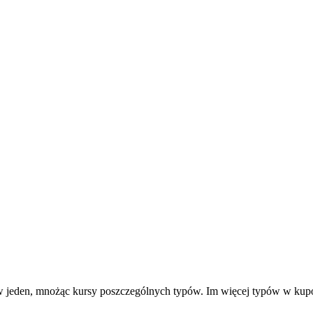
eden, mnożąc kursy poszczególnych typów. Im więcej typów w kuponie