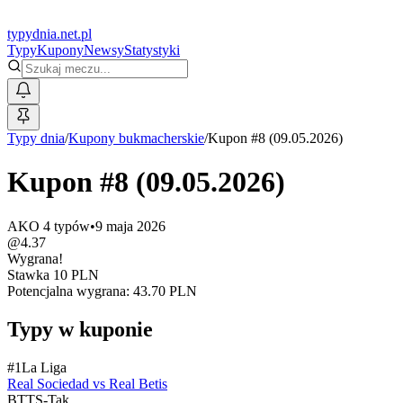
typy
dnia
.net.pl
Typy
Kupony
Newsy
Statystyki
Typy dnia
/
Kupony bukmacherskie
/
Kupon #8 (09.05.2026)
Kupon #8 (09.05.2026)
AKO
4
typów
•
9 maja 2026
@
4.37
Wygrana!
Stawka
10
PLN
Potencjalna wygrana:
43.70
PLN
Typy w kuponie
#
1
La Liga
Real Sociedad
vs
Real Betis
BTTS-Tak