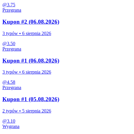
@
3.75
Przegrana
Kupon #2 (06.08.2026)
3
typów •
6 sierpnia 2026
@
3.50
Przegrana
Kupon #1 (06.08.2026)
3
typów •
6 sierpnia 2026
@
4.58
Przegrana
Kupon #1 (05.08.2026)
2
typów •
5 sierpnia 2026
@
3.10
Wygrana