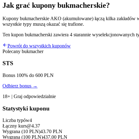
Jak grać kupony bukmacherskie?
Kupony bukmacherskie AKO (akumulowane) łączą kilka zakładów w j
wszystkie typy muszą okazać się trafione.
Ten kupon bukmacherski zawiera
4
starannie wyselekcjonowanych 
Powrót do wszystkich kuponów
Polecany bukmacher
STS
Bonus 100% do 600 PLN
Odbierz bonus →
18+ | Graj odpowiedzialnie
Statystyki kuponu
Liczba typów
4
Łączny kurs
@
4.37
Wygrana (10 PLN)
43.70
PLN
Wygrana (100 PLN)
437.00
PLN