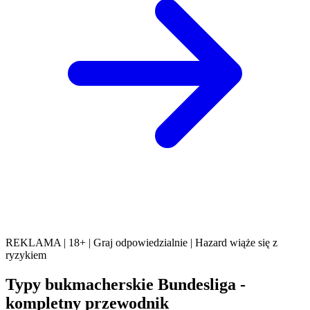
REKLAMA | 18+ | Graj odpowiedzialnie | Hazard wiąże się z
ryzykiem
Typy bukmacherskie
Bundesliga
-
kompletny przewodnik