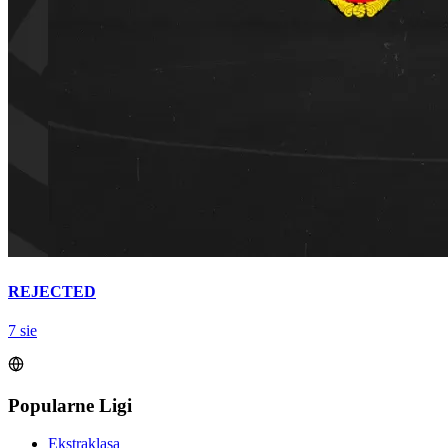
REJECTED
7 sie
Popularne Ligi
Ekstraklasa