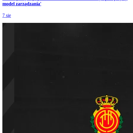
model zarządzania'
7 sie