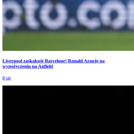
Liverpool zaskakuje Barcelonę! Ronald Araujo na
wypożyczeniu na Anfield
8 sie