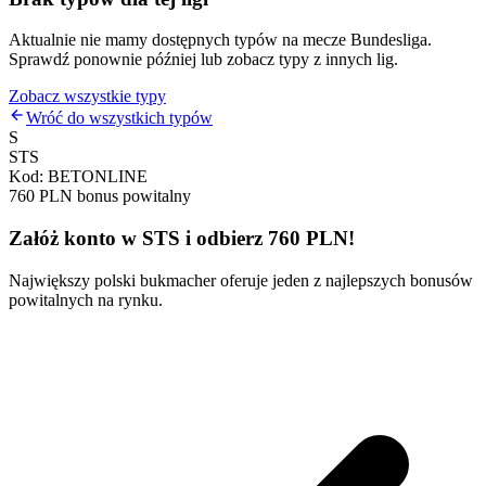
Aktualnie nie mamy dostępnych typów na mecze
Bundesliga
.
Sprawdź ponownie później lub zobacz typy z innych lig.
Zobacz wszystkie typy
Wróć do wszystkich typów
S
STS
Kod:
BETONLINE
760 PLN bonus powitalny
Załóż konto w STS i odbierz 760 PLN!
Największy polski bukmacher oferuje jeden z najlepszych bonusów
powitalnych na rynku.