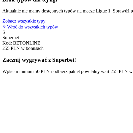
Aktualnie nie mamy dostępnych typów na mecze
Ligue 1
. Sprawdź p
Zobacz wszystkie typy
Wróć do wszystkich typów
S
Superbet
Kod:
BETONLINE
255 PLN w bonusach
Zacznij wygrywać z Superbet!
Wpłać minimum 50 PLN i odbierz pakiet powitalny wart 255 PLN w 