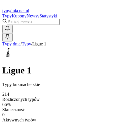
typy
dnia
.net.pl
Typy
Kupony
Newsy
Statystyki
Typy dnia
/
Typy
/
Ligue 1
Ligue 1
Typy bukmacherskie
214
Rozliczonych typów
66
%
Skuteczność
0
Aktywnych typów