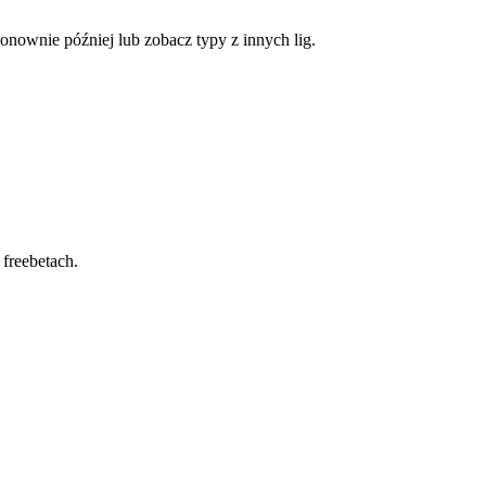
onownie później lub zobacz typy z innych lig.
freebetach.