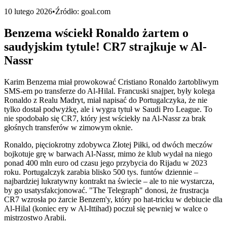
10 lutego 2026
•
Źródło:
goal.com
Benzema wściekł Ronaldo żartem o
saudyjskim tytule! CR7 strajkuje w Al-
Nassr
Karim Benzema miał prowokować Cristiano Ronaldo żartobliwym
SMS-em po transferze do Al-Hilal. Francuski snajper, były kolega
Ronaldo z Realu Madryt, miał napisać do Portugalczyka, że nie
tylko dostał podwyżkę, ale i wygra tytuł w Saudi Pro League. To
nie spodobało się CR7, który jest wściekły na Al-Nassr za brak
głośnych transferów w zimowym oknie.
Ronaldo, pięciokrotny zdobywca Złotej Piłki, od dwóch meczów
bojkotuje grę w barwach Al-Nassr, mimo że klub wydał na niego
ponad 400 mln euro od czasu jego przybycia do Rijadu w 2023
roku. Portugalczyk zarabia blisko 500 tys. funtów dziennie –
najbardziej lukratywny kontrakt na świecie – ale to nie wystarcza,
by go usatysfakcjonować. "The Telegraph" donosi, że frustracja
CR7 wzrosła po żarcie Benzem'y, który po hat-tricku w debiucie dla
Al-Hilal (koniec ery w Al-Ittihad) poczuł się pewniej w walce o
mistrzostwo Arabii.