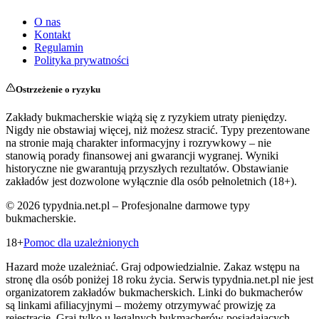
O nas
Kontakt
Regulamin
Polityka prywatności
Ostrzeżenie o ryzyku
Zakłady bukmacherskie wiążą się z ryzykiem utraty pieniędzy.
Nigdy nie obstawiaj więcej, niż możesz stracić. Typy prezentowane
na stronie mają charakter informacyjny i rozrywkowy – nie
stanowią porady finansowej ani gwarancji wygranej. Wyniki
historyczne nie gwarantują przyszłych rezultatów. Obstawianie
zakładów jest dozwolone wyłącznie dla osób pełnoletnich (18+).
©
2026
typydnia.net.pl – Profesjonalne darmowe typy
bukmacherskie.
18+
Pomoc dla uzależnionych
Hazard może uzależniać. Graj odpowiedzialnie. Zakaz wstępu na
stronę dla osób poniżej 18 roku życia. Serwis typydnia.net.pl nie jest
organizatorem zakładów bukmacherskich. Linki do bukmacherów
są linkami afiliacyjnymi – możemy otrzymywać prowizję za
rejestracje. Graj tylko u legalnych bukmacherów posiadających