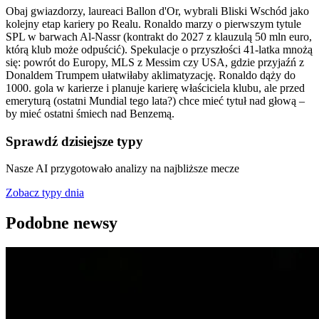
Obaj gwiazdorzy, laureaci Ballon d'Or, wybrali Bliski Wschód jako
kolejny etap kariery po Realu. Ronaldo marzy o pierwszym tytule
SPL w barwach Al-Nassr (kontrakt do 2027 z klauzulą 50 mln euro,
którą klub może odpuścić). Spekulacje o przyszłości 41-latka mnożą
się: powrót do Europy, MLS z Messim czy USA, gdzie przyjaźń z
Donaldem Trumpem ułatwiłaby aklimatyzację. Ronaldo dąży do
1000. gola w karierze i planuje karierę właściciela klubu, ale przed
emeryturą (ostatni Mundial tego lata?) chce mieć tytuł nad głową –
by mieć ostatni śmiech nad Benzemą.
Sprawdź dzisiejsze typy
Nasze AI przygotowało analizy na najbliższe mecze
Zobacz typy dnia
Podobne newsy