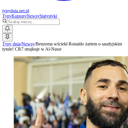
typy
dnia
.net.pl
Typy
Kupony
Newsy
Statystyki
Typy dnia
/
Newsy
/
Benzema wściekł Ronaldo żartem o saudyjskim
tytule! CR7 strajkuje w Al-Nassr