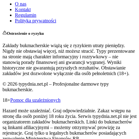
O nas
Kontakt
Regulamin
Polityka prywatności
Ostrzeżenie o ryzyku
Zakłady bukmacherskie wiążą się z ryzykiem utraty pieniędzy.
Nigdy nie obstawiaj więcej, niż możesz stracić. Typy prezentowane
na stronie mają charakter informacyjny i rozrywkowy – nie
stanowią porady finansowej ani gwarancji wygranej. Wyniki
historyczne nie gwarantują przyszłych rezultatów. Obstawianie
zakładów jest dozwolone wyłącznie dla osób pełnoletnich (18+).
©
2026
typydnia.net.pl – Profesjonalne darmowe typy
bukmacherskie.
18+
Pomoc dla uzależnionych
Hazard może uzależniać. Graj odpowiedzialnie. Zakaz wstępu na
stronę dla osób poniżej 18 roku życia. Serwis typydnia.net.pl nie jest
organizatorem zakładów bukmacherskich. Linki do bukmacherów
są linkami afiliacyjnymi – możemy otrzymywać prowizję za
rejestracje. Graj tylko u legalnych bukmacherów posiadających
zezwolenie Ministerstwa Finansów RP.