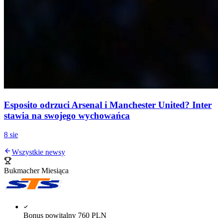
Esposito odrzuci Arsenal i Manchester United? Inter
stawia na swojego wychowańca
8 sie
Wszystkie newsy
Bukmacher Miesiąca
Bonus powitalny 760 PLN