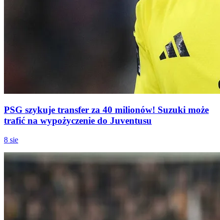
PSG szykuje transfer za 40 milionów! Suzuki może
trafić na wypożyczenie do Juventusu
8 sie