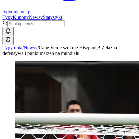
typy
dnia
.net.pl
Typy
Kupony
Newsy
Statystyki
Typy dnia
/
Newsy
/
Cape Verde szokuje Hiszpanię! Żelazna
defensywa i punkt marzeń na mundialu