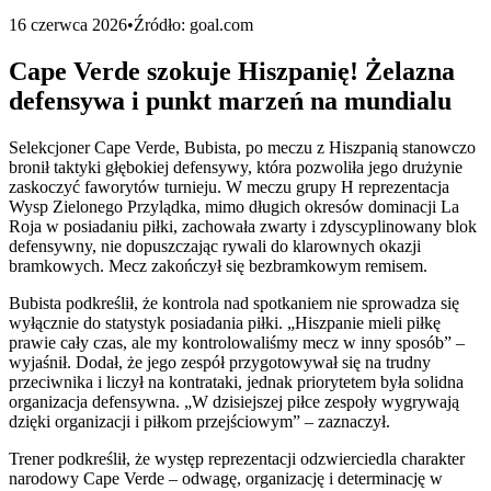
16 czerwca 2026
•
Źródło:
goal.com
Cape Verde szokuje Hiszpanię! Żelazna
defensywa i punkt marzeń na mundialu
Selekcjoner Cape Verde, Bubista, po meczu z Hiszpanią stanowczo
bronił taktyki głębokiej defensywy, która pozwoliła jego drużynie
zaskoczyć faworytów turnieju. W meczu grupy H reprezentacja
Wysp Zielonego Przylądka, mimo długich okresów dominacji La
Roja w posiadaniu piłki, zachowała zwarty i zdyscyplinowany blok
defensywny, nie dopuszczając rywali do klarownych okazji
bramkowych. Mecz zakończył się bezbramkowym remisem.
Bubista podkreślił, że kontrola nad spotkaniem nie sprowadza się
wyłącznie do statystyk posiadania piłki. „Hiszpanie mieli piłkę
prawie cały czas, ale my kontrolowaliśmy mecz w inny sposób” –
wyjaśnił. Dodał, że jego zespół przygotowywał się na trudny
przeciwnika i liczył na kontrataki, jednak priorytetem była solidna
organizacja defensywna. „W dzisiejszej piłce zespoły wygrywają
dzięki organizacji i piłkom przejściowym” – zaznaczył.
Trener podkreślił, że występ reprezentacji odzwierciedla charakter
narodowy Cape Verde – odwagę, organizację i determinację w