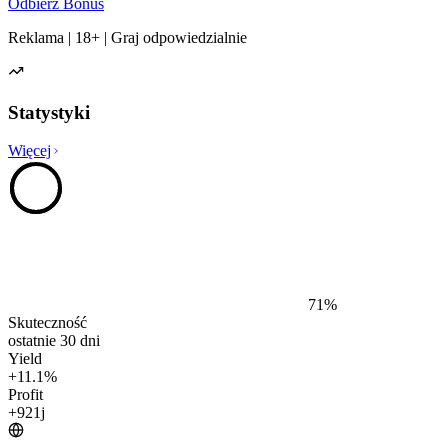
Odbierz Bonus
Reklama | 18+ | Graj odpowiedzialnie
Statystyki
Więcej
71
%
Skuteczność
ostatnie 30 dni
Yield
+
11.1
%
Profit
+
921
j