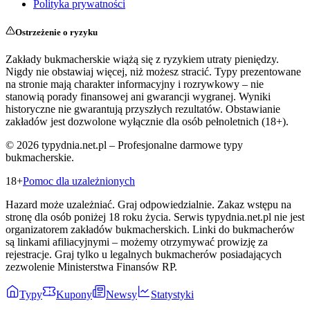
Polityka prywatności
Ostrzeżenie o ryzyku
Zakłady bukmacherskie wiążą się z ryzykiem utraty pieniędzy.
Nigdy nie obstawiaj więcej, niż możesz stracić. Typy prezentowane
na stronie mają charakter informacyjny i rozrywkowy – nie
stanowią porady finansowej ani gwarancji wygranej. Wyniki
historyczne nie gwarantują przyszłych rezultatów. Obstawianie
zakładów jest dozwolone wyłącznie dla osób pełnoletnich (18+).
©
2026
typydnia.net.pl – Profesjonalne darmowe typy
bukmacherskie.
18+
Pomoc dla uzależnionych
Hazard może uzależniać. Graj odpowiedzialnie. Zakaz wstępu na
stronę dla osób poniżej 18 roku życia. Serwis typydnia.net.pl nie jest
organizatorem zakładów bukmacherskich. Linki do bukmacherów
są linkami afiliacyjnymi – możemy otrzymywać prowizję za
rejestracje. Graj tylko u legalnych bukmacherów posiadających
zezwolenie Ministerstwa Finansów RP.
Typy
Kupony
Newsy
Statystyki