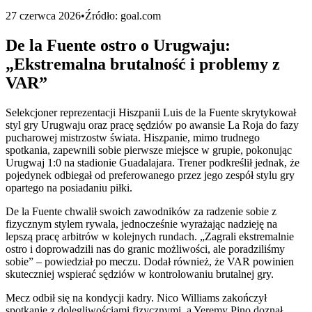
27 czerwca 2026
•
Źródło:
goal.com
De la Fuente ostro o Urugwaju:
„Ekstremalna brutalność i problemy z
VAR”
Selekcjoner reprezentacji Hiszpanii Luis de la Fuente skrytykował
styl gry Urugwaju oraz pracę sędziów po awansie La Roja do fazy
pucharowej mistrzostw świata. Hiszpanie, mimo trudnego
spotkania, zapewnili sobie pierwsze miejsce w grupie, pokonując
Urugwaj 1:0 na stadionie Guadalajara. Trener podkreślił jednak, że
pojedynek odbiegał od preferowanego przez jego zespół stylu gry
opartego na posiadaniu piłki.
De la Fuente chwalił swoich zawodników za radzenie sobie z
fizycznym stylem rywala, jednocześnie wyrażając nadzieję na
lepszą pracę arbitrów w kolejnych rundach. „Zagrali ekstremalnie
ostro i doprowadzili nas do granic możliwości, ale poradziliśmy
sobie” – powiedział po meczu. Dodał również, że VAR powinien
skuteczniej wspierać sędziów w kontrolowaniu brutalnej gry.
Mecz odbił się na kondycji kadry. Nico Williams zakończył
spotkanie z dolegliwościami fizycznymi, a Yeremy Pino doznał