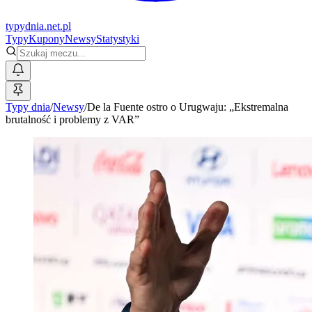
typy
dnia
.net.pl
Typy
Kupony
Newsy
Statystyki
Typy dnia
/
Newsy
/
De la Fuente ostro o Urugwaju: „Ekstremalna
brutalność i problemy z VAR”