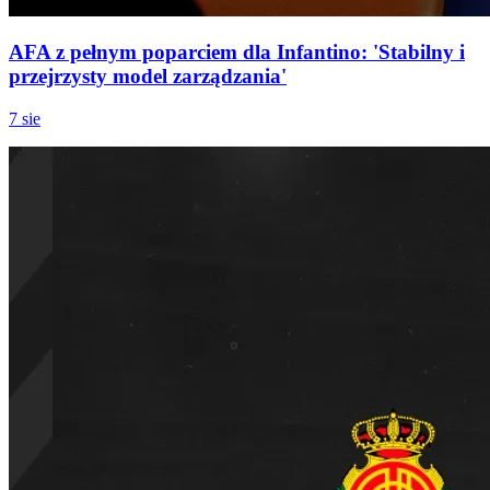
AFA z pełnym poparciem dla Infantino: 'Stabilny i
przejrzysty model zarządzania'
7 sie