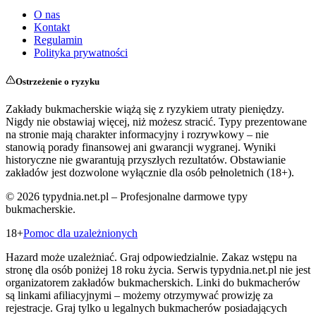
O nas
Kontakt
Regulamin
Polityka prywatności
Ostrzeżenie o ryzyku
Zakłady bukmacherskie wiążą się z ryzykiem utraty pieniędzy.
Nigdy nie obstawiaj więcej, niż możesz stracić. Typy prezentowane
na stronie mają charakter informacyjny i rozrywkowy – nie
stanowią porady finansowej ani gwarancji wygranej. Wyniki
historyczne nie gwarantują przyszłych rezultatów. Obstawianie
zakładów jest dozwolone wyłącznie dla osób pełnoletnich (18+).
©
2026
typydnia.net.pl – Profesjonalne darmowe typy
bukmacherskie.
18+
Pomoc dla uzależnionych
Hazard może uzależniać. Graj odpowiedzialnie. Zakaz wstępu na
stronę dla osób poniżej 18 roku życia. Serwis typydnia.net.pl nie jest
organizatorem zakładów bukmacherskich. Linki do bukmacherów
są linkami afiliacyjnymi – możemy otrzymywać prowizję za
rejestracje. Graj tylko u legalnych bukmacherów posiadających