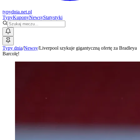
typy
dnia
.net.pl
Typy
Kupony
Newsy
Statystyki
Typy dnia
/
Newsy
/
Liverpool szykuje gigantyczną ofertę za Bradleya
Barcolę!