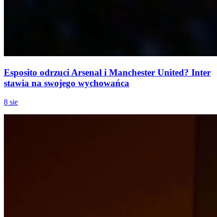
Esposito odrzuci Arsenal i Manchester United? Inter
stawia na swojego wychowańca
8 sie