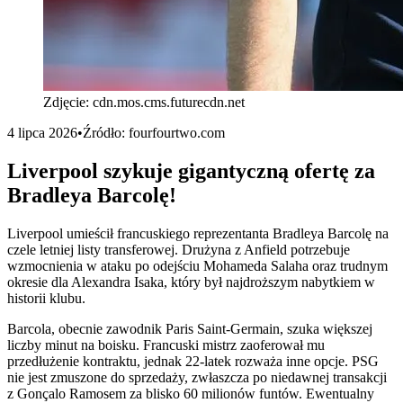
Zdjęcie:
cdn.mos.cms.futurecdn.net
4 lipca 2026
•
Źródło:
fourfourtwo.com
Liverpool szykuje gigantyczną ofertę za
Bradleya Barcolę!
Liverpool umieścił francuskiego reprezentanta Bradleya Barcolę na
czele letniej listy transferowej. Drużyna z Anfield potrzebuje
wzmocnienia w ataku po odejściu Mohameda Salaha oraz trudnym
okresie dla Alexandra Isaka, który był najdroższym nabytkiem w
historii klubu.
Barcola, obecnie zawodnik Paris Saint-Germain, szuka większej
liczby minut na boisku. Francuski mistrz zaoferował mu
przedłużenie kontraktu, jednak 22-latek rozważa inne opcje. PSG
nie jest zmuszone do sprzedaży, zwłaszcza po niedawnej transakcji
z Gonçalo Ramosem za blisko 60 milionów funtów. Ewentualny