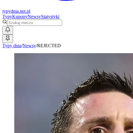
typy
dnia
.net.pl
Typy
Kupony
Newsy
Statystyki
Typy dnia
/
Newsy
/
REJECTED