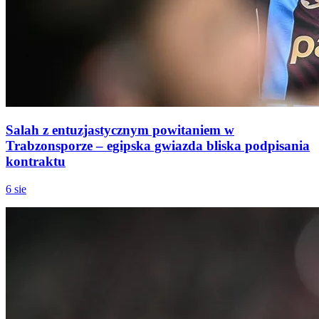
Salah z entuzjastycznym powitaniem w
Trabzonsporze – egipska gwiazda bliska podpisania
kontraktu
6 sie