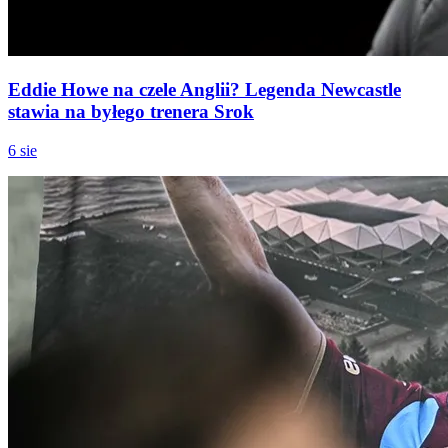
Eddie Howe na czele Anglii? Legenda Newcastle
stawia na byłego trenera Srok
6 sie