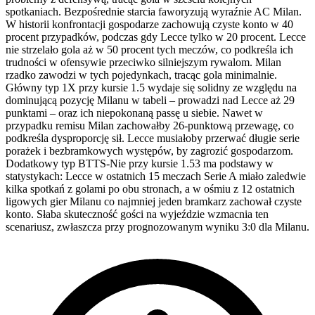
spotkaniach. Bezpośrednie starcia faworyzują wyraźnie AC Milan.
W historii konfrontacji gospodarze zachowują czyste konto w 40
procent przypadków, podczas gdy Lecce tylko w 20 procent. Lecce
nie strzelało gola aż w 50 procent tych meczów, co podkreśla ich
trudności w ofensywie przeciwko silniejszym rywalom. Milan
rzadko zawodzi w tych pojedynkach, tracąc gola minimalnie.
Główny typ 1X przy kursie 1.5 wydaje się solidny ze względu na
dominującą pozycję Milanu w tabeli – prowadzi nad Lecce aż 29
punktami – oraz ich niepokonaną passę u siebie. Nawet w
przypadku remisu Milan zachowałby 26-punktową przewagę, co
podkreśla dysproporcję sił. Lecce musiałoby przerwać długie serie
porażek i bezbramkowych występów, by zagrozić gospodarzom.
Dodatkowy typ BTTS-Nie przy kursie 1.53 ma podstawy w
statystykach: Lecce w ostatnich 15 meczach Serie A miało zaledwie
kilka spotkań z golami po obu stronach, a w ośmiu z 12 ostatnich
ligowych gier Milanu co najmniej jeden bramkarz zachował czyste
konto. Słaba skuteczność gości na wyjeździe wzmacnia ten
scenariusz, zwłaszcza przy prognozowanym wyniku 3:0 dla Milanu.