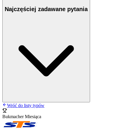
Najczęściej zadawane pytania
Wróć do listy typów
Bukmacher Miesiąca