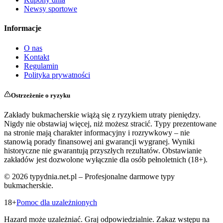
Newsy sportowe
Informacje
O nas
Kontakt
Regulamin
Polityka prywatności
Ostrzeżenie o ryzyku
Zakłady bukmacherskie wiążą się z ryzykiem utraty pieniędzy.
Nigdy nie obstawiaj więcej, niż możesz stracić. Typy prezentowane
na stronie mają charakter informacyjny i rozrywkowy – nie
stanowią porady finansowej ani gwarancji wygranej. Wyniki
historyczne nie gwarantują przyszłych rezultatów. Obstawianie
zakładów jest dozwolone wyłącznie dla osób pełnoletnich (18+).
©
2026
typydnia.net.pl – Profesjonalne darmowe typy
bukmacherskie.
18+
Pomoc dla uzależnionych
Hazard może uzależniać. Graj odpowiedzialnie. Zakaz wstępu na