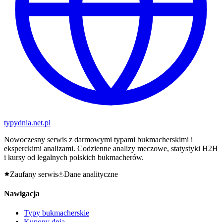
typy
dnia
.net.pl
Nowoczesny serwis z darmowymi typami bukmacherskimi i
eksperckimi analizami. Codzienne analizy meczowe, statystyki H2H
i kursy od legalnych polskich bukmacherów.
Zaufany serwis
Dane analityczne
Nawigacja
Typy bukmacherskie
Kupony dnia