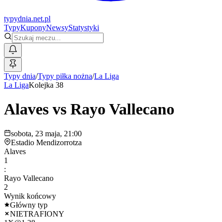
typy
dnia
.net.pl
Typy
Kupony
Newsy
Statystyki
Typy dnia
/
Typy piłka nożna
/
La Liga
La Liga
Kolejka 38
Alaves
vs
Rayo Vallecano
sobota, 23 maja, 21:00
Estadio Mendizorrotza
Alaves
1
:
Rayo Vallecano
2
Wynik końcowy
Główny typ
NIETRAFIONY