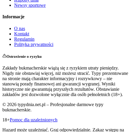
Newsy sportowe
Informacje
O nas
Kontakt
Regulamin
Polityka prywatności
Ostrzeżenie o ryzyku
Zakłady bukmacherskie wiążą się z ryzykiem utraty pieniędzy.
Nigdy nie obstawiaj więcej, niż możesz stracić. Typy prezentowane
na stronie mają charakter informacyjny i rozrywkowy – nie
stanowią porady finansowej ani gwarancji wygranej. Wyniki
historyczne nie gwarantują przyszłych rezultatów. Obstawianie
zakładów jest dozwolone wyłącznie dla osób pełnoletnich (18+).
©
2026
typydnia.net.pl – Profesjonalne darmowe typy
bukmacherskie.
18+
Pomoc dla uzależnionych
Hazard może uzależniać. Graj odpowiedzialnie. Zakaz wstępu na