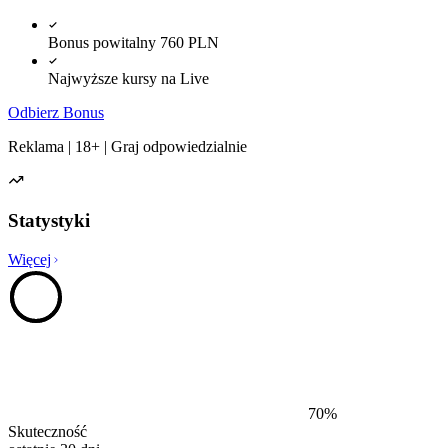
Bonus powitalny 760 PLN
Najwyższe kursy na Live
Odbierz Bonus
Reklama | 18+ | Graj odpowiedzialnie
Statystyki
Więcej
70
%
Skuteczność