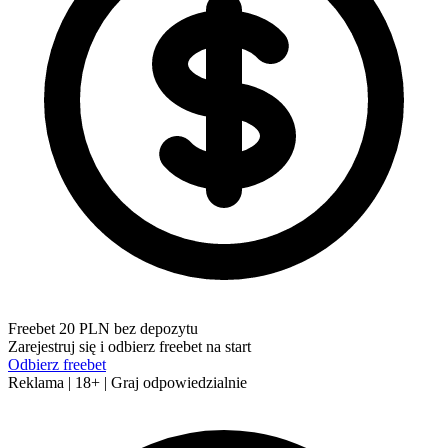
Freebet 20 PLN bez depozytu
Zarejestruj się i odbierz freebet na start
Odbierz freebet
Reklama | 18+ | Graj odpowiedzialnie