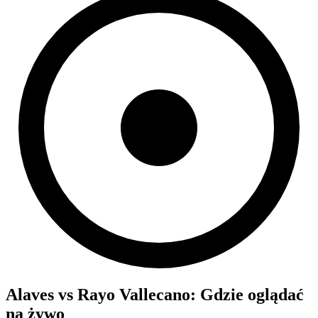
Alaves
vs
Rayo Vallecano
: Gdzie oglądać
na żywo