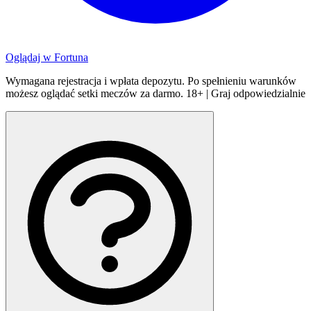
Oglądaj w
Fortuna
Wymagana rejestracja i wpłata depozytu. Po spełnieniu warunków
możesz oglądać setki meczów za darmo. 18+ | Graj odpowiedzialnie