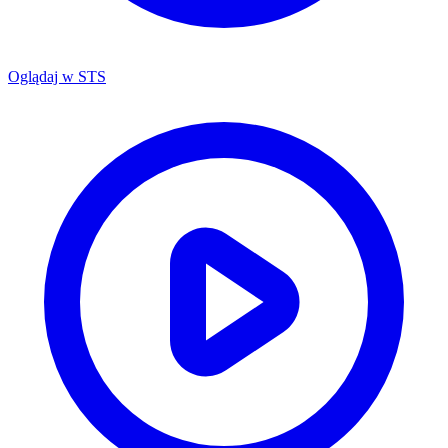
Oglądaj w
STS