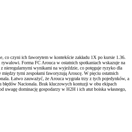
e, co czyni ich faworytem w kontekście zakładu 1X po kursie 1.36.
emu rywalowi. Forma FC Arouca w ostatnich spotkaniach wskazuje na
 z nieregularnymi wynikami na wyjeździe, co potęguje ryzyko dla
ze między tymi zespołami faworyzują Aroucę. W pięciu ostatnich
cionala. Łatwo zauważyć, że Arouca wygrała trzy z tych pojedynków, a
ania błędów Nacionala. Brak kluczowych kontuzji w obu ekipach
od uwagę dominację gospodarzy w H2H i ich atut boiska własnego,