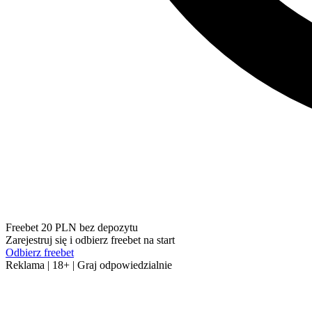
Freebet 20 PLN bez depozytu
Zarejestruj się i odbierz freebet na start
Odbierz freebet
Reklama | 18+ | Graj odpowiedzialnie