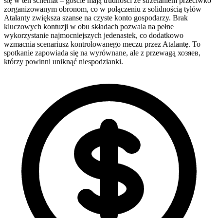
się w ten schemat – goście mają trudności ze strzelaniem przeciwko
zorganizowanym obronom, co w połączeniu z solidnością tyłów
Atalanty zwiększa szanse na czyste konto gospodarzy. Brak
kluczowych kontuzji w obu składach pozwala na pełne
wykorzystanie najmocniejszych jedenastek, co dodatkowo
wzmacnia scenariusz kontrolowanego meczu przez Atalantę. To
spotkanie zapowiada się na wyrównane, ale z przewagą хозяев,
którzy powinni uniknąć niespodzianki.