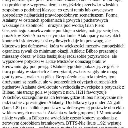
ma problemy z wygrywaniem na wyjeździe przeciwko włoskim
zespołom o podobnej klasyce, co czyni remis lub zwycięstwo
gospodarzy najbardziej prawdopodobnym scenariuszem. Forma
Atalanty w ostatnich spotkaniach ligowych i pucharowych
wskazuje na stabilność – drużyna pod wodzą Gian Piero
Gasperiniego konsekwentnie punktuje u siebie, notując serię bez
porażek w Serie A na własnym stadionie. Atak oparty na szybkich
kontrach i skutecznych skrzydłowych daje im przewagę, ale
kluczowa jest defensywa, która w większości meczów europejskich
ogranicza rywali do minimum okazji. Athletic Bilbao prezentuje
mieszany obraz: w lidze baskijskiej radzi sobie przyzwoicie, ale
wyjazdowe potyczki w Lidze Mistrzów obnażają braki w
kreowaniu gry pod presją. Ostatnie tygodnie pokazują, że goście
tracą punkty w starciach z faworytami, zwłaszcza gdy nie mogą
grać typową, waleczną piłką. Bezpośrednie starcia między tymi
drużynami są rzadkie, ale w poprzednich edycjach europejskich
pucharów Atalanta dwukrotnie wychodziła zwycięsko z potyczek z
Bilbao, nie tracąc gola w jednym z nich. H2H faworyzuje
Włochów, szczególnie na ich terenie, gdzie Bilbao historycznie nie
radzi sobie z pressingiem Atalanty. Dodatkowy typ under 2.5 goli
(kurs 1.82) ma solidne podstawy w defensywnej postawie obu ekip
w kluczowych meczach. Atalanta w fazie grupowej LM notowała
niskie wyniki, a Bilbao na wyjeździe często kończy spotkania z
zerowym dorobkiem bramkowym. BTTS-Nie (kurs 1.92) wpisuje