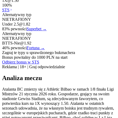
1X
@
1.50
100
%
STS
Alternatywny typ
NIETRAFIONY
Under 2.5
@
1.82
83
% pewności
Superbet
→
Alternatywny typ
NIETRAFIONY
BTTS-Nie
@
1.92
46
% pewności
Fortuna
→
Zagraj te typy u sprawdzonego bukmachera
Bonus powitalny do 1000 PLN na start
Odbierz bonus w STS
Reklama | 18+ | Graj odpowiedzialnie
Analiza meczu
Atalanta BC zmierzy się z Athletic Bilbao w ramach 1/8 finału Ligi
Mistrzów 21 stycznia 2026 roku. Gospodarze, grający na swoim
stadionie Gewiss Stadium, są zdecydowanym faworytem, co
potwierdza kurs na 1X wynoszący 1.50. Atalanta w ostatnich
sezonach udowadnia, że na własnym boisku jest trudnym rywalem,
szczególnie w europejskich pucharach, gdzie rzadko traci punkty z
niżej notowanymi przeciwnikami. Bilbao, choć solidne w La Liga,