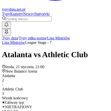
typy
dnia
.net.pl
Typy
Kupony
Newsy
Statystyki
Typy dnia
/
Typy piłka nożna
/
Liga Mistrzów
Liga Mistrzów
League Stage - 7
Atalanta
vs
Athletic Club
środa, 21 stycznia, 21:00
New Balance Arena
Atalanta
2
:
Athletic Club
3
Wynik końcowy
Główny typ
NIETRAFIONY