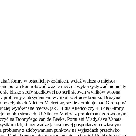
ahań formy w ostatnich tygodniach, wciąż walczą o miejsca
eone potrafi kontrolować ważne mecze i wykorzystywać momenty
c się blisko strefy spadkowej po serii słabych wyników wiosną.
ły problemy z utrzymaniem wyniku po stracie bramki. Drużyna
ch pojedynkach Atletico Madryt wyraźnie dominuje nad Gironą. W
rdziej wyrównane mecze, jak 3-1 dla Atletico czy 4-3 dla Girony,
cje po obu stronach. U Atletico Madryt z problemami zdrowotnymi
liczyć na Donny’ego van de Beeka, Portu ani Vladyslava Vanata,
szystkim dzięki przewadze jakościowej gospodarzy na własnym
nu ma problemy z zdobywaniem punktów na wyjazdach przeciwko
ężyć. Dodatkowo warto zwrócić uwagę na typ BTTS. Historia starć