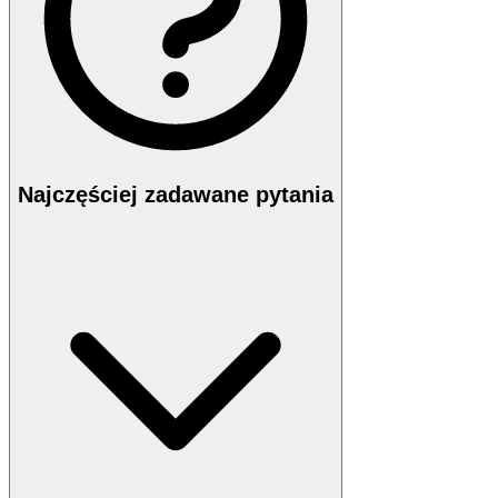
Najczęściej zadawane pytania