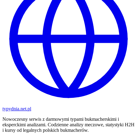
typy
dnia
.net.pl
Nowoczesny serwis z darmowymi typami bukmacherskimi i
eksperckimi analizami. Codzienne analizy meczowe, statystyki H2H
i kursy od legalnych polskich bukmacherów.