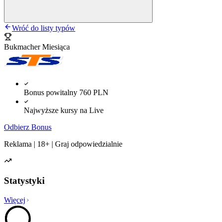
Wróć do listy typów
Bukmacher Miesiąca
Bonus powitalny 760 PLN
Najwyższe kursy na Live
Odbierz Bonus
Reklama | 18+ | Graj odpowiedzialnie
Statystyki
Więcej