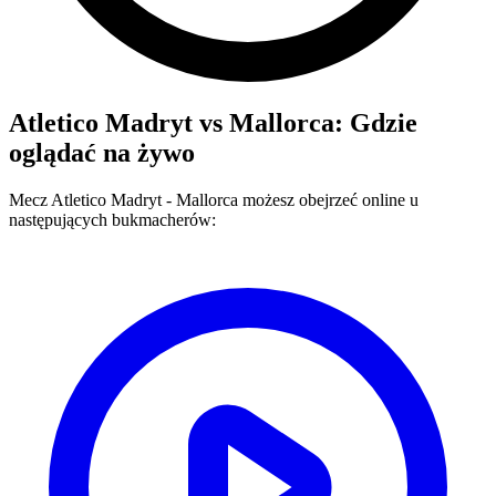
Atletico Madryt
vs
Mallorca
: Gdzie
oglądać na żywo
Mecz
Atletico Madryt
-
Mallorca
możesz obejrzeć online u
następujących bukmacherów: