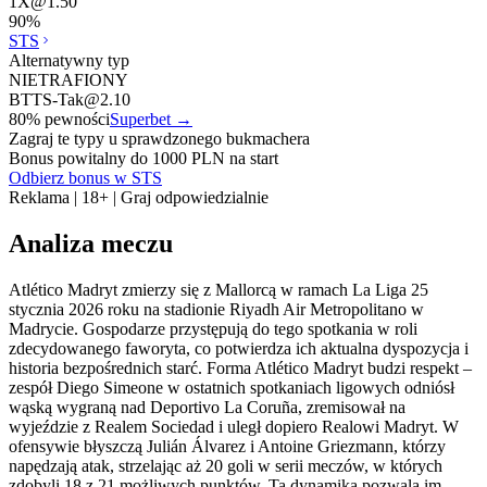
1X
@
1.50
90
%
STS
Alternatywny typ
NIETRAFIONY
BTTS-Tak
@
2.10
80
% pewności
Superbet
→
Zagraj te typy u sprawdzonego bukmachera
Bonus powitalny do 1000 PLN na start
Odbierz bonus w STS
Reklama | 18+ | Graj odpowiedzialnie
Analiza meczu
Atlético Madryt zmierzy się z Mallorcą w ramach La Liga 25
stycznia 2026 roku na stadionie Riyadh Air Metropolitano w
Madrycie. Gospodarze przystępują do tego spotkania w roli
zdecydowanego faworyta, co potwierdza ich aktualna dyspozycja i
historia bezpośrednich starć. Forma Atlético Madryt budzi respekt –
zespół Diego Simeone w ostatnich spotkaniach ligowych odniósł
wąską wygraną nad Deportivo La Coruña, zremisował na
wyjeździe z Realem Sociedad i uległ dopiero Realowi Madryt. W
ofensywie błyszczą Julián Álvarez i Antoine Griezmann, którzy
napędzają atak, strzelając aż 20 goli w serii meczów, w których
zdobyli 18 z 21 możliwych punktów. Ta dynamika pozwala im