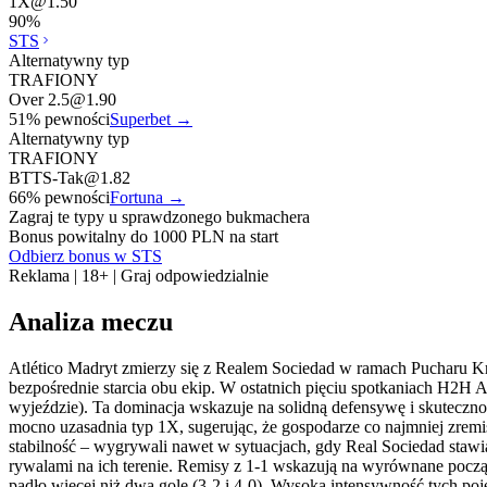
1X
@
1.50
90
%
STS
Alternatywny typ
TRAFIONY
Over 2.5
@
1.90
51
% pewności
Superbet
→
Alternatywny typ
TRAFIONY
BTTS-Tak
@
1.82
66
% pewności
Fortuna
→
Zagraj te typy u sprawdzonego bukmachera
Bonus powitalny do 1000 PLN na start
Odbierz bonus w STS
Reklama | 18+ | Graj odpowiedzialnie
Analiza meczu
Atlético Madryt zmierzy się z Realem Sociedad w ramach Pucharu Kró
bezpośrednie starcia obu ekip. W ostatnich pięciu spotkaniach H2H A
wyjeździe). Ta dominacja wskazuje na solidną defensywę i skutecznoś
mocno uzasadnia typ 1X, sugerując, że gospodarze co najmniej zremi
stabilność – wygrywali nawet w sytuacjach, gdy Real Sociedad stawia
rywalami na ich terenie. Remisy z 1-1 wskazują na wyrównane począt
padło więcej niż dwa gole (3-2 i 4-0). Wysoka intensywność tych po