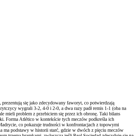
 prezentują się jako zdecydowany faworyt, co potwierdzają
tczycy wygrali 3-2, 4-0 i 2-0, a dwa razy padł remis 1-1 (oba na
 mieli problem z przebiciem się przez ich obronę. Taki bilans
ki. Forma Atlético w kontekście tych meczów podkreśla ich
w Madrycie, co pokazuje trudności w konfrontacjach z topowymi
la ma podstawy w historii starć, gdzie w dwóch z pięciu meczów
mum trzema bramkami, zwłaszcza jeśli Real Sociedad zdecyduje się na