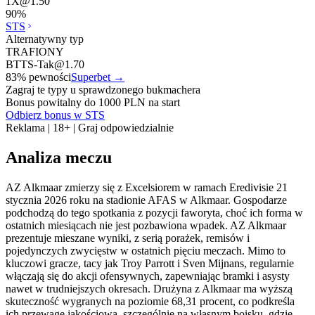
1X
@
1.50
90
%
STS
Alternatywny typ
TRAFIONY
BTTS-Tak
@
1.70
83
% pewności
Superbet
→
Zagraj te typy u sprawdzonego bukmachera
Bonus powitalny do 1000 PLN na start
Odbierz bonus w STS
Reklama | 18+ | Graj odpowiedzialnie
Analiza meczu
AZ Alkmaar zmierzy się z Excelsiorem w ramach Eredivisie 21
stycznia 2026 roku na stadionie AFAS w Alkmaar. Gospodarze
podchodzą do tego spotkania z pozycji faworyta, choć ich forma w
ostatnich miesiącach nie jest pozbawiona wpadek. AZ Alkmaar
prezentuje mieszane wyniki, z serią porażek, remisów i
pojedynczych zwycięstw w ostatnich pięciu meczach. Mimo to
kluczowi gracze, tacy jak Troy Parrott i Sven Mijnans, regularnie
włączają się do akcji ofensywnych, zapewniając bramki i asysty
nawet w trudniejszych okresach. Drużyna z Alkmaar ma wyższą
skuteczność wygranych na poziomie 68,31 procent, co podkreśla
ich przewagę jakościową, szczególnie na własnym boisku, gdzie