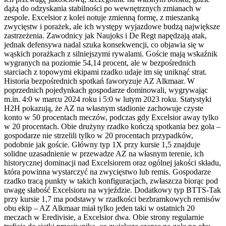
dążą do odzyskania stabilności po wewnętrznych zmianach w
zespole. Excelsior z kolei notuje zmienną formę, z mieszanką
zwycięstw i porażek, ale ich występy wyjazdowe budzą największe
zastrzeżenia. Zawodnicy jak Naujoks i De Regt napędzają atak,
jednak defensywa nadal szuka konsekwencji, co objawia się w
wąskich porażkach z silniejszymi rywalami. Goście mają wskaźnik
wygranych na poziomie 54,14 procent, ale w bezpośrednich
starciach z topowymi ekipami rzadko udaje im się uniknąć strat.
Historia bezpośrednich spotkań faworyzuje AZ Alkmaar. W
poprzednich pojedynkach gospodarze dominowali, wygrywając
m.in. 4:0 w marcu 2024 roku i 5:0 w lutym 2023 roku. Statystyki
H2H pokazują, że AZ na własnym stadionie zachowuje czyste
konto w 50 procentach meczów, podczas gdy Excelsior away tylko
w 20 procentach. Obie drużyny rzadko kończą spotkania bez gola –
gospodarze nie strzelili tylko w 20 procentach przypadków,
podobnie jak goście. Główny typ 1X przy kursie 1,5 znajduje
solidne uzasadnienie w przewadze AZ na własnym terenie, ich
historycznej dominacji nad Excelsiorem oraz ogólnej jakości składu,
która powinna wystarczyć na zwycięstwo lub remis. Gospodarze
rzadko tracą punkty w takich konfiguracjach, zwłaszcza biorąc pod
uwagę słabość Excelsioru na wyjeździe. Dodatkowy typ BTTS-Tak
przy kursie 1,7 ma podstawy w rzadkości bezbramkowych remisów
obu ekip – AZ Alkmaar miał tylko jeden taki w ostatnich 20
meczach w Eredivisie, a Excelsior dwa. Obie strony regularnie