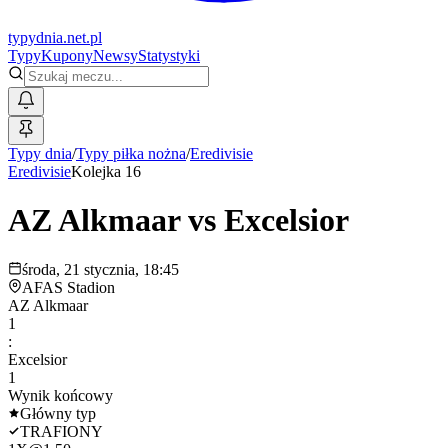
typy
dnia
.net.pl
Typy
Kupony
Newsy
Statystyki
Typy dnia
/
Typy piłka nożna
/
Eredivisie
Eredivisie
Kolejka 16
AZ Alkmaar
vs
Excelsior
środa, 21 stycznia, 18:45
AFAS Stadion
AZ Alkmaar
1
:
Excelsior
1
Wynik końcowy
Główny typ
TRAFIONY