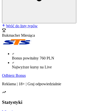
Wróć do listy typów
Bukmacher Miesiąca
Bonus powitalny 760 PLN
Najwyższe kursy na Live
Odbierz Bonus
Reklama | 18+ | Graj odpowiedzialnie
Statystyki