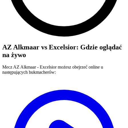
AZ Alkmaar
vs
Excelsior
: Gdzie oglądać
na żywo
Mecz
AZ Alkmaar
-
Excelsior
możesz obejrzeć online u
następujących bukmacherów: