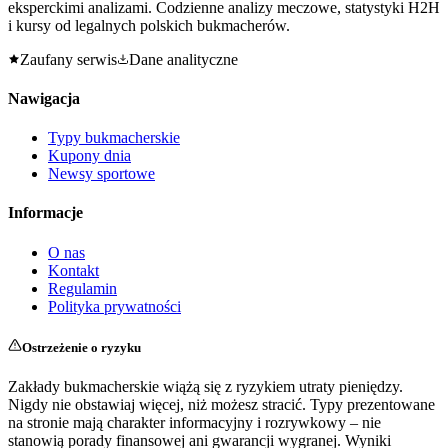
eksperckimi analizami. Codzienne analizy meczowe, statystyki H2H
i kursy od legalnych polskich bukmacherów.
Zaufany serwis
Dane analityczne
Nawigacja
Typy bukmacherskie
Kupony dnia
Newsy sportowe
Informacje
O nas
Kontakt
Regulamin
Polityka prywatności
Ostrzeżenie o ryzyku
Zakłady bukmacherskie wiążą się z ryzykiem utraty pieniędzy.
Nigdy nie obstawiaj więcej, niż możesz stracić. Typy prezentowane
na stronie mają charakter informacyjny i rozrywkowy – nie
stanowią porady finansowej ani gwarancji wygranej. Wyniki