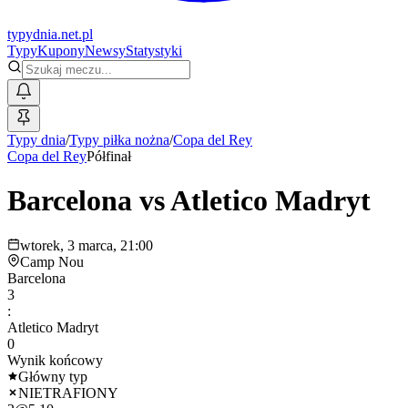
typy
dnia
.net.pl
Typy
Kupony
Newsy
Statystyki
Typy dnia
/
Typy piłka nożna
/
Copa del Rey
Copa del Rey
Półfinał
Barcelona
vs
Atletico Madryt
wtorek, 3 marca, 21:00
Camp Nou
Barcelona
3
:
Atletico Madryt
0
Wynik końcowy
Główny typ
NIETRAFIONY