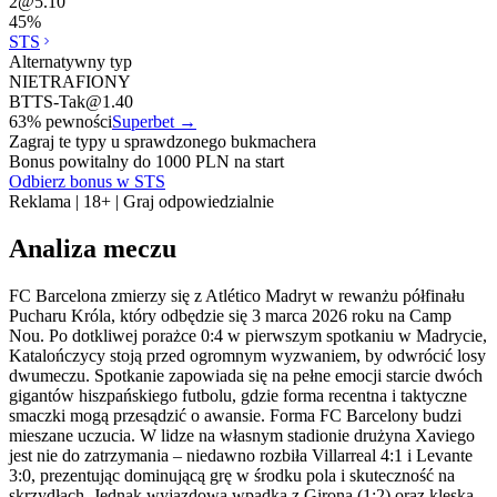
2
@
5.10
45
%
STS
Alternatywny typ
NIETRAFIONY
BTTS-Tak
@
1.40
63
% pewności
Superbet
→
Zagraj te typy u sprawdzonego bukmachera
Bonus powitalny do 1000 PLN na start
Odbierz bonus w STS
Reklama | 18+ | Graj odpowiedzialnie
Analiza meczu
FC Barcelona zmierzy się z Atlético Madryt w rewanżu półfinału
Pucharu Króla, który odbędzie się 3 marca 2026 roku na Camp
Nou. Po dotkliwej porażce 0:4 w pierwszym spotkaniu w Madrycie,
Katalończycy stoją przed ogromnym wyzwaniem, by odwrócić losy
dwumeczu. Spotkanie zapowiada się na pełne emocji starcie dwóch
gigantów hiszpańskiego futbolu, gdzie forma recentna i taktyczne
smaczki mogą przesądzić o awansie. Forma FC Barcelony budzi
mieszane uczucia. W lidze na własnym stadionie drużyna Xaviego
jest nie do zatrzymania – niedawno rozbiła Villarreal 4:1 i Levante
3:0, prezentując dominującą grę w środku pola i skuteczność na
skrzydłach. Jednak wyjazdowa wpadka z Gironą (1:2) oraz klęska