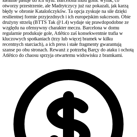
idealnie pasuje do ich stylu. Barcelona musi gonić wynik, co
otworzy przestrzenie, ale Madrytczycy już raz pokazali, jak karzą
błędy w obronie Katalończyków. Ta opcja zyskuje na sile dzięki
resilientnej formie przyjezdnych i ich europejskim sukcesom. Obie
drużyny strzelą (BTTS Tak @1.4) wydaje się prawdopodobne ze
względu na ofensywny charakter meczu. Barcelona w domu
regularnie produkuje gole, Atlético zaś konsekwentnie trafia w
kluczowych spotkaniach (trzy lub więcej bramek w kilku
recentnych starciach), a ich press i stałe fragmenty gwarantują
szanse po obu stronach. Rewanż z potrzebą Barçy do ataku i ochotą
Atlético do chaosu sprzyja otwartemu widowisku z bramkami.