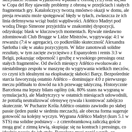
w Copa del Rey ujawniły problemy z obroną w przejściach i stałych
fragmentach gry. Katalończycy tworzą mnóstwo okazji w domu, ale
presja rewanżu może spotęgować błędy w tyłach, zwłaszcza że ich
linia defensywna wciąż budzi wątpliwości. Atlético Madryt pod
wodzą Diego Simeone przyjeżdża w znakomitej dyspozycji,
odzyskując blask w kluczowych momentach. Rywale niedawno
zdominowali Club Brugge w Lidze Mistrzów, wygrywając 4:1 w
rewanżu (7:4 w agregacie), co podkreśliło skuteczność Alexandra
Sørlotha i siłę w ataku pozycyjnym. W lidze zanotowali solidne
rezultaty, w tym zacięte zwycięstwo z Espanyolem i remis 3:3 w
Belgii, pokazując odporność i groźbę z wysokiego pressingu oraz
stałych fragmentów. Od dwóch miesięcy Atlético ewoluowało z
niestabilnego zespołu w maszynę do wygrywania wielkich meczów,
co czyni ich idealnymi na eksploatację słabości Barçy. Bezpośrednie
starcia faworyzują ostatnio Atlético – dominujące 4:0 z pierwszego
meczu półfinału to dowód na ich przewagę taktyczną. Historycznie
Barcelona ma lepszy bilans ogólny (ok. 80% szans na wygraną w
symulacjach), ale Madrytczycy w ostatnich miesiącach udowodnili,
że potrafią neutralizować ofensywę rywala i kontrować zabójczo
skutecznie. W Pucharze Króla Atlético ostatnio zawiodło po słabej
passie (jeden punkt w siedmiu meczach), ale obecna forma sugeruje
gotowość na kolejny wyczyn. Wygrana Atlético Madryt (kurs 5.1 w
STS) ma solidne podstawy – z czterobramkową zaliczką goście
mogą grać z zimną krwią, skupiając się na kontrach i pressingu, co