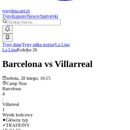
typy
dnia
.net.pl
Typy
Kupony
Newsy
Statystyki
Typy dnia
/
Typy piłka nożna
/
La Liga
La Liga
Kolejka 26
Barcelona
vs
Villarreal
sobota, 28 lutego, 16:15
Camp Nou
Barcelona
4
:
Villarreal
1
Wynik końcowy
Główny typ
TRAFIONY