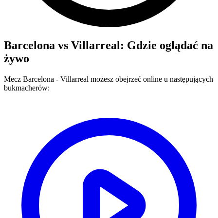
Barcelona
vs
Villarreal
: Gdzie oglądać na
żywo
Mecz
Barcelona
-
Villarreal
możesz obejrzeć online u następujących
bukmacherów: