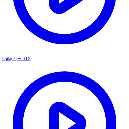
Oglądaj w
STS