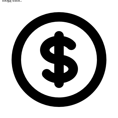
mogą trafić.