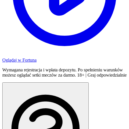
Oglądaj w
Fortuna
Wymagana rejestracja i wpłata depozytu. Po spełnieniu warunków
możesz oglądać setki meczów za darmo. 18+ | Graj odpowiedzialnie