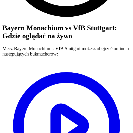
Bayern Monachium
vs
VfB Stuttgart
:
Gdzie oglądać na żywo
Mecz
Bayern Monachium
-
VfB Stuttgart
możesz obejrzeć online u
następujących bukmacherów: