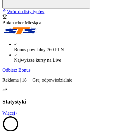
Wróć do listy typów
Bukmacher Miesiąca
Bonus powitalny 760 PLN
Najwyższe kursy na Live
Odbierz Bonus
Reklama | 18+ | Graj odpowiedzialnie
Statystyki
Więcej