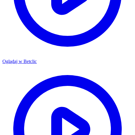
Oglądaj w
Betclic