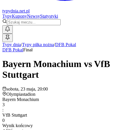
typy
dnia
.net.pl
Typy
Kupony
Newsy
Statystyki
Typy dnia
/
Typy piłka nożna
/
DFB Pokal
DFB Pokal
Finał
Bayern Monachium
vs
VfB
Stuttgart
sobota, 23 maja, 20:00
Olympiastadion
Bayern Monachium
3
:
VfB Stuttgart
0
Wynik końcowy