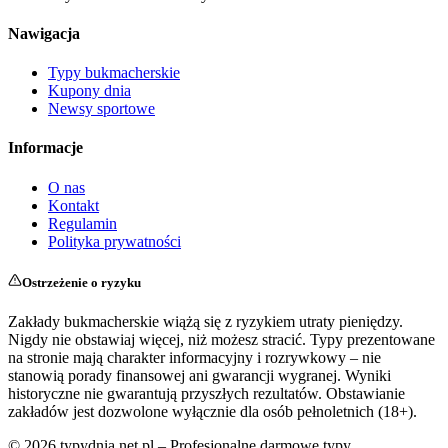
Nawigacja
Typy bukmacherskie
Kupony dnia
Newsy sportowe
Informacje
O nas
Kontakt
Regulamin
Polityka prywatności
Ostrzeżenie o ryzyku
Zakłady bukmacherskie wiążą się z ryzykiem utraty pieniędzy.
Nigdy nie obstawiaj więcej, niż możesz stracić. Typy prezentowane
na stronie mają charakter informacyjny i rozrywkowy – nie
stanowią porady finansowej ani gwarancji wygranej. Wyniki
historyczne nie gwarantują przyszłych rezultatów. Obstawianie
zakładów jest dozwolone wyłącznie dla osób pełnoletnich (18+).
©
2026
typydnia.net.pl – Profesjonalne darmowe typy