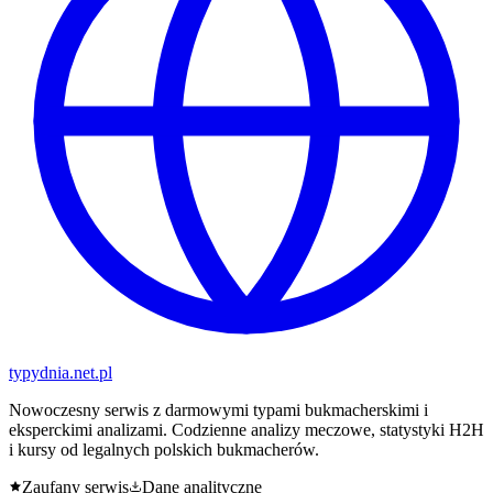
typy
dnia
.net.pl
Nowoczesny serwis z darmowymi typami bukmacherskimi i
eksperckimi analizami. Codzienne analizy meczowe, statystyki H2H
i kursy od legalnych polskich bukmacherów.
Zaufany serwis
Dane analityczne