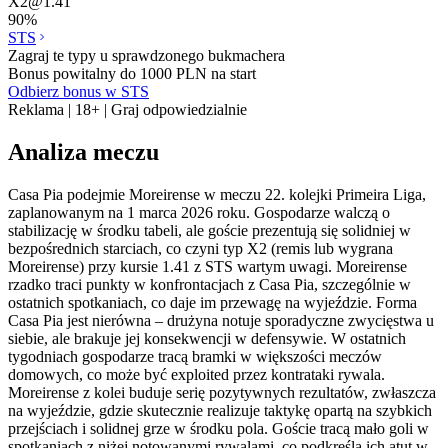
X2
@
1.41
90
%
STS
Zagraj te typy u sprawdzonego bukmachera
Bonus powitalny do 1000 PLN na start
Odbierz bonus w STS
Reklama | 18+ | Graj odpowiedzialnie
Analiza meczu
Casa Pia podejmie Moreirense w meczu 22. kolejki Primeira Liga,
zaplanowanym na 1 marca 2026 roku. Gospodarze walczą o
stabilizację w środku tabeli, ale goście prezentują się solidniej w
bezpośrednich starciach, co czyni typ X2 (remis lub wygrana
Moreirense) przy kursie 1.41 z STS wartym uwagi. Moreirense
rzadko traci punkty w konfrontacjach z Casa Pia, szczególnie w
ostatnich spotkaniach, co daje im przewagę na wyjeździe. Forma
Casa Pia jest nierówna – drużyna notuje sporadyczne zwycięstwa u
siebie, ale brakuje jej konsekwencji w defensywie. W ostatnich
tygodniach gospodarze tracą bramki w większości meczów
domowych, co może być exploited przez kontrataki rywala.
Moreirense z kolei buduje serię pozytywnych rezultatów, zwłaszcza
na wyjeździe, gdzie skutecznie realizuje taktykę opartą na szybkich
przejściach i solidnej grze w środku pola. Goście tracą mało goli w
spotkaniach z niżej notowanymi rywalami, co podkreśla ich atut w