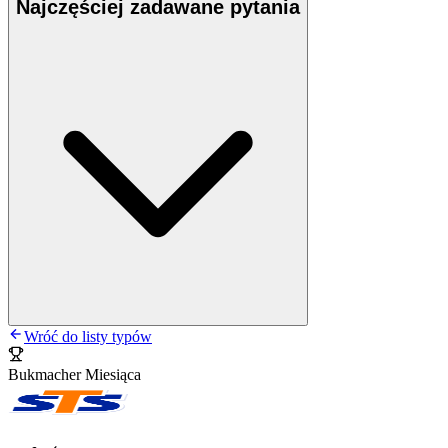
Najczęściej zadawane pytania
Wróć do listy typów
Bukmacher Miesiąca