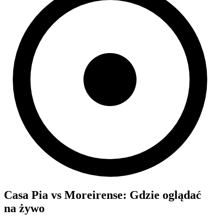
Casa Pia
vs
Moreirense
: Gdzie oglądać
na żywo