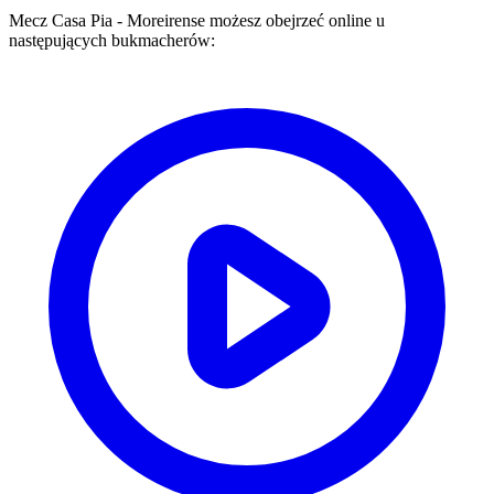
Mecz
Casa Pia
-
Moreirense
możesz obejrzeć online u
następujących bukmacherów: