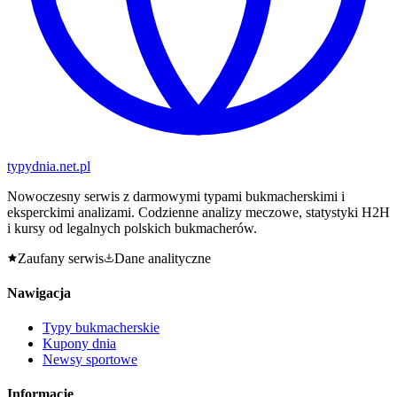
typy
dnia
.net.pl
Nowoczesny serwis z darmowymi typami bukmacherskimi i
eksperckimi analizami. Codzienne analizy meczowe, statystyki H2H
i kursy od legalnych polskich bukmacherów.
Zaufany serwis
Dane analityczne
Nawigacja
Typy bukmacherskie
Kupony dnia
Newsy sportowe
Informacje