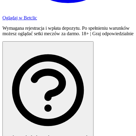
Oglądaj w
Betclic
Wymagana rejestracja i wpłata depozytu. Po spełnieniu warunków
możesz oglądać setki meczów za darmo. 18+ | Graj odpowiedzialnie