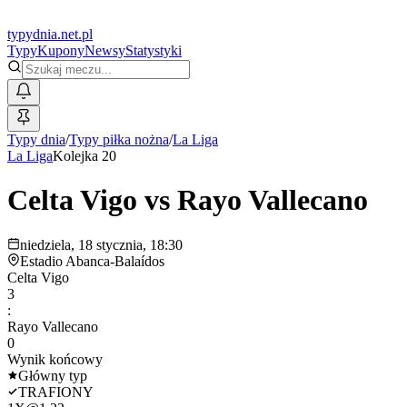
typy
dnia
.net.pl
Typy
Kupony
Newsy
Statystyki
Typy dnia
/
Typy piłka nożna
/
La Liga
La Liga
Kolejka 20
Celta Vigo
vs
Rayo Vallecano
niedziela, 18 stycznia, 18:30
Estadio Abanca-Balaídos
Celta Vigo
3
:
Rayo Vallecano
0
Wynik końcowy
Główny typ
TRAFIONY