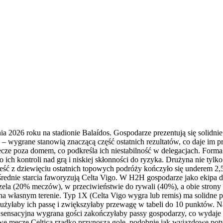
 2026 roku na stadionie Balaídos. Gospodarze prezentują się solidnie,
za – wygrane stanowią znaczącą część ostatnich rezultatów, co daje i
ze poza domem, co podkreśla ich niestabilność w delegacjach. Forma 
h kontroli nad grą i niskiej skłonności do ryzyka. Drużyna nie tylko
eść z dziewięciu ostatnich topowych podróży kończyło się underem 2,
ośrednie starcia faworyzują Celta Vigo. W H2H gospodarze jako eki
ela (20% meczów), w przeciwieństwie do rywali (40%), a obie strony no
na własnym terenie. Typ 1X (Celta Vigo wygra lub remis) ma solidne po
łużyłaby ich passę i zwiększyłaby przewagę w tabeli do 10 punktów. N
ko sensacyjna wygrana gości zakończyłaby passy gospodarzy, co wydaje
e mecze Celtica rzadko przynoszą gole, podobnie jak wyjazdowe poty