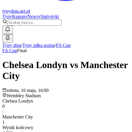
typy
dnia
.net.pl
Typy
Kupony
Newsy
Statystyki
Typy dnia
/
Typy piłka nożna
/
FA Cup
FA Cup
Finał
Chelsea Londyn
vs
Manchester
City
sobota, 16 maja, 16:00
Wembley Stadium
Chelsea Londyn
0
:
Manchester City
1
Wynik końcowy