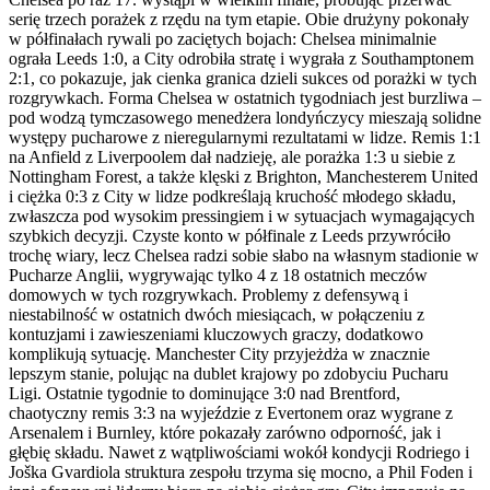
serię trzech porażek z rzędu na tym etapie. Obie drużyny pokonały
w półfinałach rywali po zaciętych bojach: Chelsea minimalnie
ograła Leeds 1:0, a City odrobiła stratę i wygrała z Southamptonem
2:1, co pokazuje, jak cienka granica dzieli sukces od porażki w tych
rozgrywkach. Forma Chelsea w ostatnich tygodniach jest burzliwa –
pod wodzą tymczasowego menedżera londyńczycy mieszają solidne
występy pucharowe z nieregularnymi rezultatami w lidze. Remis 1:1
na Anfield z Liverpoolem dał nadzieję, ale porażka 1:3 u siebie z
Nottingham Forest, a także klęski z Brighton, Manchesterem United
i ciężka 0:3 z City w lidze podkreślają kruchość młodego składu,
zwłaszcza pod wysokim pressingiem i w sytuacjach wymagających
szybkich decyzji. Czyste konto w półfinale z Leeds przywróciło
trochę wiary, lecz Chelsea radzi sobie słabo na własnym stadionie w
Pucharze Anglii, wygrywając tylko 4 z 18 ostatnich meczów
domowych w tych rozgrywkach. Problemy z defensywą i
niestabilność w ostatnich dwóch miesiącach, w połączeniu z
kontuzjami i zawieszeniami kluczowych graczy, dodatkowo
komplikują sytuację. Manchester City przyjeżdża w znacznie
lepszym stanie, polując na dublet krajowy po zdobyciu Pucharu
Ligi. Ostatnie tygodnie to dominujące 3:0 nad Brentford,
chaotyczny remis 3:3 na wyjeździe z Evertonem oraz wygrane z
Arsenalem i Burnley, które pokazały zarówno odporność, jak i
głębię składu. Nawet z wątpliwościami wokół kondycji Rodriego i
Joška Gvardiola struktura zespołu trzyma się mocno, a Phil Foden i