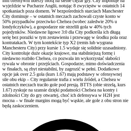
inni ofensywni liderzy biorą na siebie ciężar gry. City imponuje na
wyjeździe w Pucharze Anglii, notując 8 zwycięstw w ostatnich 14
spotkaniach poza domem. W bezpośrednich starciach Manchester
City dominuje – w ostatnich meczach zachowali czyste konto w
50% przypadków przeciwko Chelsea (wobec zaledwie 20% u
londyńczyków), a gospodarze nie strzelili gola w 40% tych
pojedynków. Niedawne ligowe 3:0 dla City podkreśla ich długą
serię bez porażki w tym zestawieniu i przewagę w środku pola oraz
kontratakach. W tym kontekście typ X2 (remis lub wygrana
Manchesteru City) przy kursie 1.5 wydaje się solidnie uzasadniony.
City kontroluje duże okazje krajowe, ma stabilniejszą formę i
niedawno rozbiło Chelsea, co pozwala im wykorzystać słabości
rywala w obronie i przejściach. Gospodarze, mimo doświadczenia
w finałach, są zbyt niestabilni, by zagrozić w pełni. Dodatkowe
opcje jak over 2.5 gola (kurs 1.67) mają podstawy w ofensywnej
sile obu ekip – City regularnie trafia z wielu źródeł, a Chelsea w
ostatnich meczach traciło gole pod presją. BTTS (obie strzelą, kurs
1.67) zyskuje na szansie dzięki podatności Chelsea na kontry i
zdolności City do gry otwartej, choć ich defensywa w H2H jest
mocna – w finale margins mogą być wąskie, ale gole z obu stron nie
będą zaskoczeniem.