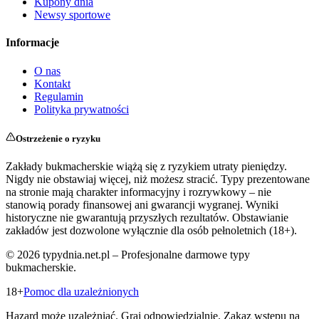
Kupony dnia
Newsy sportowe
Informacje
O nas
Kontakt
Regulamin
Polityka prywatności
Ostrzeżenie o ryzyku
Zakłady bukmacherskie wiążą się z ryzykiem utraty pieniędzy.
Nigdy nie obstawiaj więcej, niż możesz stracić. Typy prezentowane
na stronie mają charakter informacyjny i rozrywkowy – nie
stanowią porady finansowej ani gwarancji wygranej. Wyniki
historyczne nie gwarantują przyszłych rezultatów. Obstawianie
zakładów jest dozwolone wyłącznie dla osób pełnoletnich (18+).
©
2026
typydnia.net.pl – Profesjonalne darmowe typy
bukmacherskie.
18+
Pomoc dla uzależnionych
Hazard może uzależniać. Graj odpowiedzialnie. Zakaz wstępu na