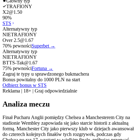
Główny typ
TRAFIONY
X2
@
1.50
90
%
STS
Alternatywny typ
NIETRAFIONY
Over 2.5
@
1.67
70
% pewności
Superbet
→
Alternatywny typ
NIETRAFIONY
BTTS-Tak
@
1.67
75
% pewności
Fortuna
→
Zagraj te typy u sprawdzonego bukmachera
Bonus powitalny do 1000 PLN na start
Odbierz bonus w STS
Reklama | 18+ | Graj odpowiedzialnie
Analiza meczu
Finał Pucharu Anglii pomiędzy Chelsea a Manchesterem City na
stadionie Wembley zapowiada się jako starcie historii z aktualną
formą. Manchester City jako pierwszy klub w dziejach awansował
do czterech kolejnych finałów tych rozgrywek, podczas gdy
Chelsea po raz 17. wystąpi w wielkim finale, próbując przerwać