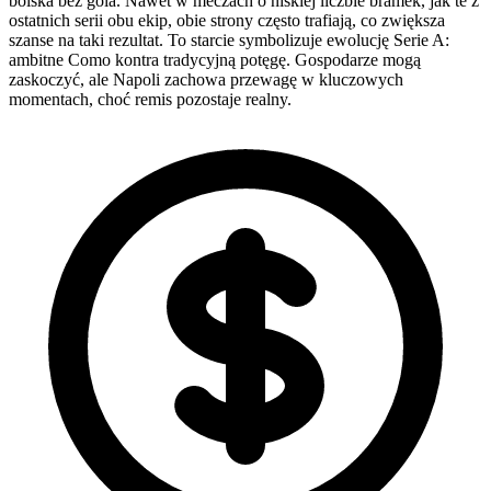
boiska bez gola. Nawet w meczach o niskiej liczbie bramek, jak te z
ostatnich serii obu ekip, obie strony często trafiają, co zwiększa
szanse na taki rezultat. To starcie symbolizuje ewolucję Serie A:
ambitne Como kontra tradycyjną potęgę. Gospodarze mogą
zaskoczyć, ale Napoli zachowa przewagę w kluczowych
momentach, choć remis pozostaje realny.