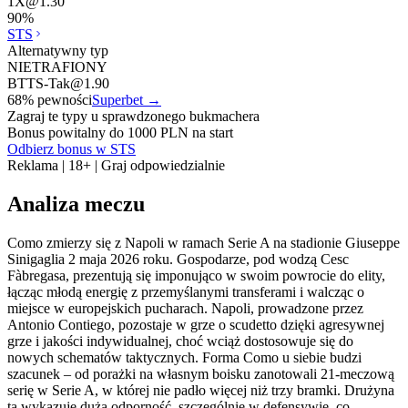
1X
@
1.30
90
%
STS
Alternatywny typ
NIETRAFIONY
BTTS-Tak
@
1.90
68
% pewności
Superbet
→
Zagraj te typy u sprawdzonego bukmachera
Bonus powitalny do 1000 PLN na start
Odbierz bonus w STS
Reklama | 18+ | Graj odpowiedzialnie
Analiza meczu
Como zmierzy się z Napoli w ramach Serie A na stadionie Giuseppe
Sinigaglia 2 maja 2026 roku. Gospodarze, pod wodzą Cesc
Fàbregasa, prezentują się imponująco w swoim powrocie do elity,
łącząc młodą energię z przemyślanymi transferami i walcząc o
miejsce w europejskich pucharach. Napoli, prowadzone przez
Antonio Contiego, pozostaje w grze o scudetto dzięki agresywnej
grze i jakości indywidualnej, choć wciąż dostosowuje się do
nowych schematów taktycznych. Forma Como u siebie budzi
szacunek – od porażki na własnym boisku zanotowali 21-meczową
serię w Serie A, w której nie padło więcej niż trzy bramki. Drużyna
ta wykazuje dużą odporność, szczególnie w defensywie, co