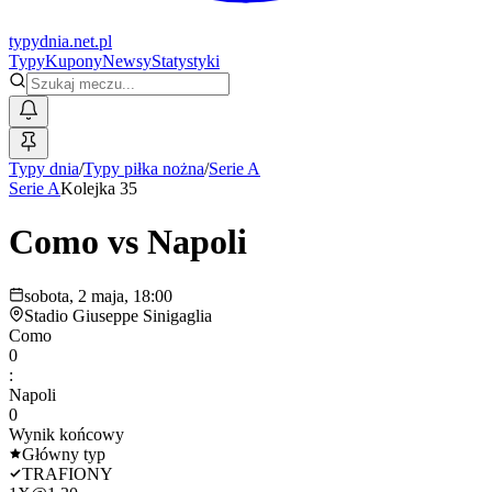
typy
dnia
.net.pl
Typy
Kupony
Newsy
Statystyki
Typy dnia
/
Typy piłka nożna
/
Serie A
Serie A
Kolejka 35
Como
vs
Napoli
sobota, 2 maja, 18:00
Stadio Giuseppe Sinigaglia
Como
0
:
Napoli
0
Wynik końcowy
Główny typ
TRAFIONY