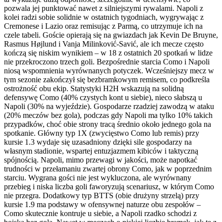
pozwala jej punktować nawet z silniejszymi rywalami. Napoli z
kolei radzi sobie solidnie w ostatnich tygodniach, wygrywając z
Cremonese i Lazio oraz remisując z Parmą, co utrzymuje ich na
czele tabeli. Goście opierają się na gwiazdach jak Kevin De Bruyne,
Rasmus Højlund i Vanja Milinković-Savić, ale ich mecze często
kończą się niskim wynikiem – w 18 z ostatnich 20 spotkań w lidze
nie przekroczono trzech goli. Bezpośrednie starcia Como i Napoli
niosą wspomnienia wyrównanych potyczek. Wcześniejszy mecz w
tym sezonie zakończył się bezbramkowym remisem, co podkreśla
ostrożność obu ekip. Statystyki H2H wskazują na solidną
defensywę Como (40% czystych kont u siebie), nieco słabszą u
Napoli (30% na wyjeździe). Gospodarze rzadziej zawodzą w ataku
(20% meczów bez gola), podczas gdy Napoli ma tylko 10% takich
przypadków, choć obie strony tracą średnio około jednego gola na
spotkanie. Główny typ 1X (zwycięstwo Como lub remis) przy
kursie 1.3 wydaje się uzasadniony dzięki sile gospodarzy na
własnym stadionie, wspartej entuzjazmem kibiców i taktyczną
spójnością. Napoli, mimo przewagi w jakości, może napotkać
trudności w przełamaniu zwartej obrony Como, jak w poprzednim
starciu. Wygrana gości nie jest wykluczona, ale wyrównany
przebieg i niska liczba goli faworyzują scenariusz, w którym Como
nie przegra. Dodatkowy typ BTTS (obie drużyny strzelą) przy
kursie 1.9 ma podstawy w ofensywnej naturze obu zespołów –
Como skutecznie kontruje u siebie, a Napoli rzadko schodzi z