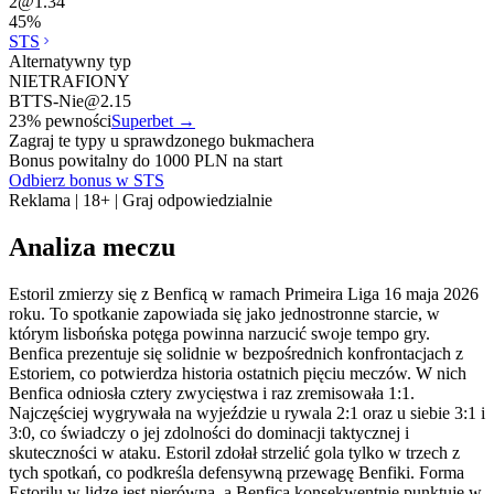
2
@
1.34
45
%
STS
Alternatywny typ
NIETRAFIONY
BTTS-Nie
@
2.15
23
% pewności
Superbet
→
Zagraj te typy u sprawdzonego bukmachera
Bonus powitalny do 1000 PLN na start
Odbierz bonus w STS
Reklama | 18+ | Graj odpowiedzialnie
Analiza meczu
Estoril zmierzy się z Benficą w ramach Primeira Liga 16 maja 2026
roku. To spotkanie zapowiada się jako jednostronne starcie, w
którym lisbońska potęga powinna narzucić swoje tempo gry.
Benfica prezentuje się solidnie w bezpośrednich konfrontacjach z
Estoriem, co potwierdza historia ostatnich pięciu meczów. W nich
Benfica odniosła cztery zwycięstwa i raz zremisowała 1:1.
Najczęściej wygrywała na wyjeździe u rywala 2:1 oraz u siebie 3:1 i
3:0, co świadczy o jej zdolności do dominacji taktycznej i
skuteczności w ataku. Estoril zdołał strzelić gola tylko w trzech z
tych spotkań, co podkreśla defensywną przewagę Benfiki. Forma
Estorilu w lidze jest nierówna, a Benfica konsekwentnie punktuje w