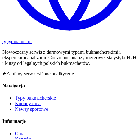
typy
dnia
.net.pl
Nowoczesny serwis z darmowymi typami bukmacherskimi i
eksperckimi analizami. Codzienne analizy meczowe, statystyki H2H
i kursy od legalnych polskich bukmacherów.
Zaufany serwis
Dane analityczne
Nawigacja
Typy bukmacherskie
Kupony dnia
Newsy sportowe
Informacje
O nas