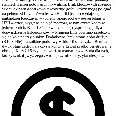
starciach z niżej notowanymi rywalami. Brak kluczowych absencji
w obu ekipach dodatkowo faworyzuje gości, którzy mogą polegać
na pełnym składzie. Zwycięstwo Benfiki (typ 2) wydaje się
najbardziej logicznym wyborem, biorąc pod uwagę jej bilans w
H2H – cztery wygrane na pięć meczów, w tym czyste konto w
jednym z nich. Kurs 1.34 odzwierciedla tę dysproporcję sił, a
doświadczenie lisbończyków w Primeira Liga powinno przełożyć
się na kolejne trzy punkty. Dodatkowo, brak bramek obu drużyn
(BTTS-Nie) ma solidne podstawy w historii starć, gdzie Benfica
dwukrotnie zachowała czyste konto, a Estoril rzadko penetrował jej
obronę. Kurs 2.15 czyni ten wariant wartym rozważenia dla tych,
którzy szukają wyższego zwrotu przy niskim ryzyku niespodzianki.