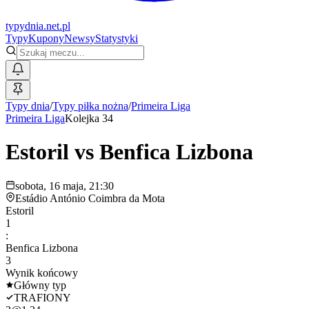
typy
dnia
.net.pl
Typy
Kupony
Newsy
Statystyki
Typy dnia
/
Typy piłka nożna
/
Primeira Liga
Primeira Liga
Kolejka 34
Estoril
vs
Benfica Lizbona
sobota, 16 maja, 21:30
Estádio António Coimbra da Mota
Estoril
1
:
Benfica Lizbona
3
Wynik końcowy
Główny typ
TRAFIONY