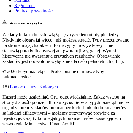
Kontakt
Regulamin
Polityka prywatności
Ostrzeżenie o ryzyku
Zakłady bukmacherskie wiążą się z ryzykiem utraty pieniędzy.
Nigdy nie obstawiaj więcej, niż możesz stracić. Typy prezentowane
na stronie mają charakter informacyjny i rozrywkowy – nie
stanowią porady finansowej ani gwarancji wygranej. Wyniki
historyczne nie gwarantują przyszłych rezultatów. Obstawianie
zakładów jest dozwolone wyłącznie dla osób pełnoletnich (18+).
©
2026
typydnia.net.pl – Profesjonalne darmowe typy
bukmacherskie.
18+
Pomoc dla uzależnionych
Hazard może uzależniać. Graj odpowiedzialnie. Zakaz wstępu na
stronę dla osób poniżej 18 roku życia. Serwis typydnia.net.pl nie jest
organizatorem zakładów bukmacherskich. Linki do bukmacherów
są linkami afiliacyjnymi – możemy otrzymywać prowizję za
rejestracje. Graj tylko u legalnych bukmacherów posiadających
zezwolenie Ministerstwa Finansów RP.