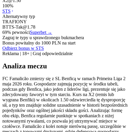
X2
@
1.50
100
%
STS
Alternatywny typ
TRAFIONY
BTTS-Tak
@
1.78
69
% pewności
Superbet
→
Zagraj te typy u sprawdzonego bukmachera
Bonus powitalny do 1000 PLN na start
Odbierz bonus w STS
Reklama | 18+ | Graj odpowiedzialnie
Analiza meczu
FC Famalicão zmierzy się z SL Benficą w ramach Primeira Liga 2
maja 2026 roku. Gospodarze zajmują pozycję w środku tabeli,
podczas gdy Benfica, jako jeden z liderów ligi, prezentuje się jako
zdecydowany faworyt w tym starciu. Kurs na X2 (remis lub
wygrana Benfiki) w okolicach 1.50 odzwierciedla tę dysproporcję
sił, a typ ten znajduje solidne uzasadnienie w historii bezpośrednich
pojedynków oraz ogólnej jakości składu gości. Analizując formę
obu ekip, Benfica regularnie punktuje w spotkaniach z niżej
notowanymi rywalami, co pozwala jej utrzymywać miejsce w
czołówce. Famalicão z kolei notuje nierówną passę, szczególnie w
meczach z topowymi drużynami, gdzie defensywa gospodarzy