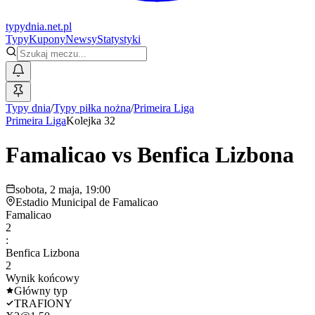
typy
dnia
.net.pl
Typy
Kupony
Newsy
Statystyki
Typy dnia
/
Typy piłka nożna
/
Primeira Liga
Primeira Liga
Kolejka 32
Famalicao
vs
Benfica Lizbona
sobota, 2 maja, 19:00
Estadio Municipal de Famalicao
Famalicao
2
:
Benfica Lizbona
2
Wynik końcowy
Główny typ
TRAFIONY