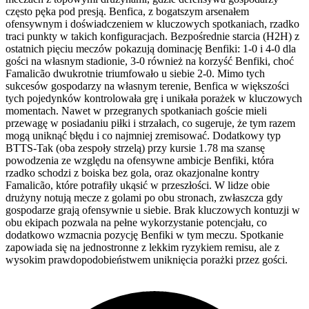
często pęka pod presją. Benfica, z bogatszym arsenałem
ofensywnym i doświadczeniem w kluczowych spotkaniach, rzadko
traci punkty w takich konfiguracjach. Bezpośrednie starcia (H2H) z
ostatnich pięciu meczów pokazują dominację Benfiki: 1-0 i 4-0 dla
gości na własnym stadionie, 3-0 również na korzyść Benfiki, choć
Famalicão dwukrotnie triumfowało u siebie 2-0. Mimo tych
sukcesów gospodarzy na własnym terenie, Benfica w większości
tych pojedynków kontrolowała grę i unikała porażek w kluczowych
momentach. Nawet w przegranych spotkaniach goście mieli
przewagę w posiadaniu piłki i strzałach, co sugeruje, że tym razem
mogą uniknąć błędu i co najmniej zremisować. Dodatkowy typ
BTTS-Tak (oba zespoły strzelą) przy kursie 1.78 ma szansę
powodzenia ze względu na ofensywne ambicje Benfiki, która
rzadko schodzi z boiska bez gola, oraz okazjonalne kontry
Famalicão, które potrafiły ukąsić w przeszłości. W lidze obie
drużyny notują mecze z golami po obu stronach, zwłaszcza gdy
gospodarze grają ofensywnie u siebie. Brak kluczowych kontuzji w
obu ekipach pozwala na pełne wykorzystanie potencjału, co
dodatkowo wzmacnia pozycję Benfiki w tym meczu. Spotkanie
zapowiada się na jednostronne z lekkim ryzykiem remisu, ale z
wysokim prawdopodobieństwem uniknięcia porażki przez gości.