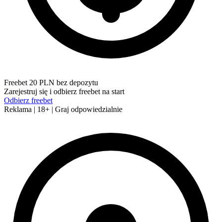
Freebet 20 PLN bez depozytu
Zarejestruj się i odbierz freebet na start
Odbierz freebet
Reklama | 18+ | Graj odpowiedzialnie