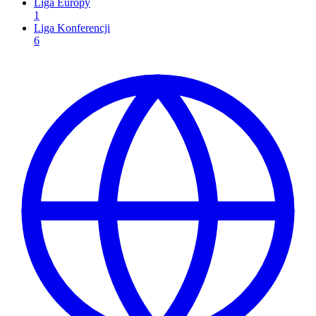
Liga Europy
1
Liga Konferencji
6