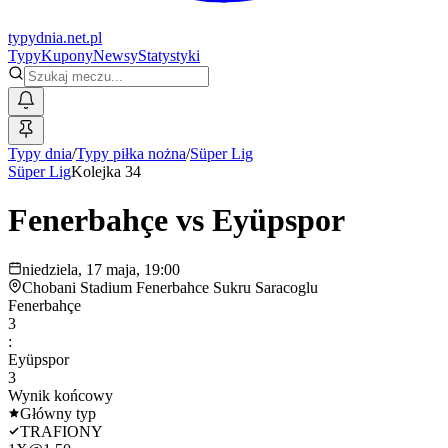
typy
dnia
.net.pl
Typy
Kupony
Newsy
Statystyki
Typy dnia
/
Typy piłka nożna
/
Süper Lig
Süper Lig
Kolejka 34
Fenerbahçe
vs
Eyüpspor
niedziela, 17 maja, 19:00
Chobani Stadium Fenerbahce Sukru Saracoglu
Fenerbahçe
3
:
Eyüpspor
3
Wynik końcowy
Główny typ
TRAFIONY