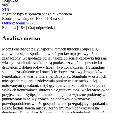
1X
@
1.50
90
%
STS
Zagraj te typy u sprawdzonego bukmachera
Bonus powitalny do 1000 PLN na start
Odbierz bonus w STS
Reklama | 18+ | Graj odpowiedzialnie
Analiza meczu
Mecz Fenerbahçe z Eyüpspor w ramach tureckiej Süper Lig
zapowiada się na spotkanie, w którym faworyt jest wyraźnie
zaznaczony. Gospodarze od lat należą do ścisłej czołówki ligi i na
własnym stadionie rzadko tracą punkty, szczególnie przeciwko
drużynom z dolnej połowy tabeli. Typ 1X z kursem 1,5 znajduje
solidne uzasadnienie w kontekście dotychczasowych wyników
Fenerbahçe na własnym terenie. Drużyna z Stambułu w ostatnich
miesiącach regularnie zdobywała punkty w starciach z niżej
notowanymi rywalami, a styl gry oparty na kontroli środka pola i
szybkich kontratakach skutecznie ogranicza możliwości ofensywne
przyjezdnych. Eyüpspor, mimo ambicji, ma wyraźne problemy z
punktowaniem na wyjazdach, co dodatkowo wzmacnia
prawdopodobieństwo, że gospodarze nie przegrają tego spotkania.
Bezpośrednie starcia między zespołami również wskazują na
dominację Fenerbahçe. W poprzednich trzech pojedynkach drużyna