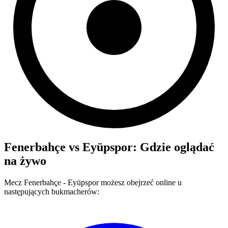
Fenerbahçe
vs
Eyüpspor
: Gdzie oglądać
na żywo
Mecz
Fenerbahçe
-
Eyüpspor
możesz obejrzeć online u
następujących bukmacherów: