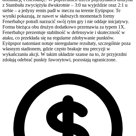
z Stambułu zwyciężyła dwukrotnie – 3:0 na wyjeździe oraz 2:1 u
siebie – a jedyny remis padł w meczu na terenie Eyüpspor. Te
wyniki pokazują, że nawet w słabszych momentach formy
Fenerbahçe potrafi narzucić swój rytm gry i nie oddaje inicjatywy.
Forma bieżąca obu drużyn dodatkowo przemawia za typem 1X.
Fenerbahçe prezentuje stabilność w defensywie i skuteczność w
ataku, co przekłada się na regularne zdobywanie punktów.
Eyüpspor natomiast notuje nieregularne rezultaty, szczególnie poza
własnym stadionem, gdzie często brakuje mu precyzji w
wykańczaniu akcji. W takim układzie szanse na to, że przyjezdni
zdołają odebrać punkty faworytowi, pozostają ograniczone.