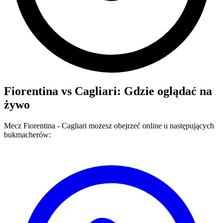
Fiorentina
vs
Cagliari
: Gdzie oglądać na
żywo
Mecz
Fiorentina
-
Cagliari
możesz obejrzeć online u następujących
bukmacherów: