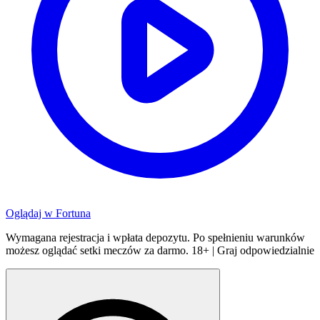
Oglądaj w
Fortuna
Wymagana rejestracja i wpłata depozytu. Po spełnieniu warunków
możesz oglądać setki meczów za darmo. 18+ | Graj odpowiedzialnie