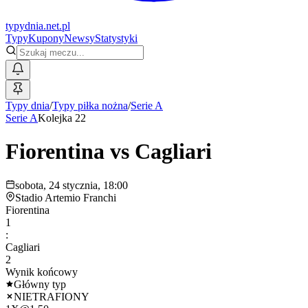
typy
dnia
.net.pl
Typy
Kupony
Newsy
Statystyki
Typy dnia
/
Typy piłka nożna
/
Serie A
Serie A
Kolejka 22
Fiorentina
vs
Cagliari
sobota, 24 stycznia, 18:00
Stadio Artemio Franchi
Fiorentina
1
:
Cagliari
2
Wynik końcowy
Główny typ
NIETRAFIONY