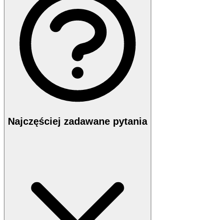
Najczęściej zadawane pytania