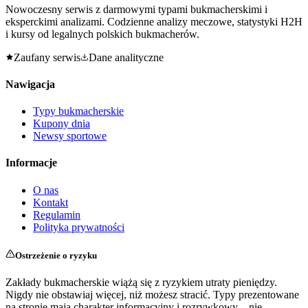
Nowoczesny serwis z darmowymi typami bukmacherskimi i
eksperckimi analizami. Codzienne analizy meczowe, statystyki H2H
i kursy od legalnych polskich bukmacherów.
Zaufany serwis
Dane analityczne
Nawigacja
Typy bukmacherskie
Kupony dnia
Newsy sportowe
Informacje
O nas
Kontakt
Regulamin
Polityka prywatności
Ostrzeżenie o ryzyku
Zakłady bukmacherskie wiążą się z ryzykiem utraty pieniędzy.
Nigdy nie obstawiaj więcej, niż możesz stracić. Typy prezentowane
na stronie mają charakter informacyjny i rozrywkowy – nie