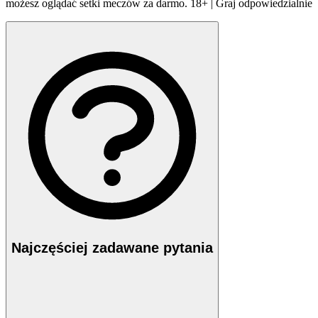
możesz oglądać setki meczów za darmo. 18+ | Graj odpowiedzialnie
Najczęściej zadawane pytania