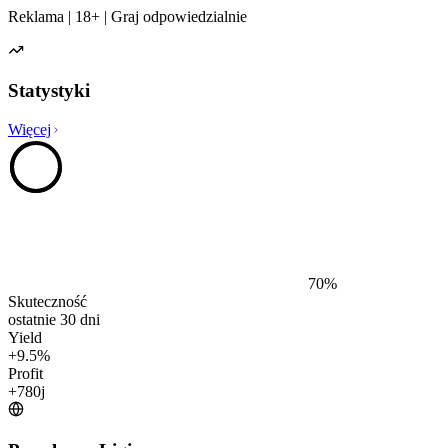
Reklama | 18+ | Graj odpowiedzialnie
Statystyki
Więcej
70
%
Skuteczność
ostatnie 30 dni
Yield
+
9.5
%
Profit
+
780
j