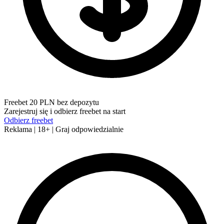
Freebet 20 PLN bez depozytu
Zarejestruj się i odbierz freebet na start
Odbierz freebet
Reklama | 18+ | Graj odpowiedzialnie