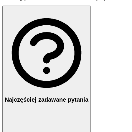
Najczęściej zadawane pytania