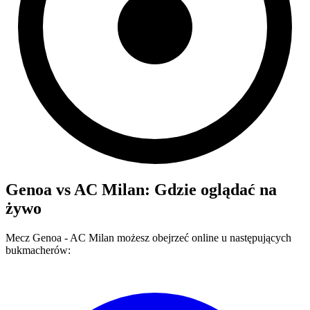
Genoa
vs
AC Milan
: Gdzie oglądać na
żywo
Mecz
Genoa
-
AC Milan
możesz obejrzeć online u następujących
bukmacherów: