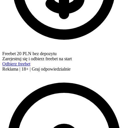
Freebet 20 PLN bez depozytu
Zarejestruj się i odbierz freebet na start
Odbierz freebet
Reklama | 18+ | Graj odpowiedzialnie