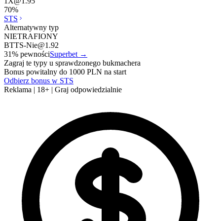
1X
@
1.95
70
%
STS
Alternatywny typ
NIETRAFIONY
BTTS-Nie
@
1.92
31
% pewności
Superbet
→
Zagraj te typy u sprawdzonego bukmachera
Bonus powitalny do 1000 PLN na start
Odbierz bonus w STS
Reklama | 18+ | Graj odpowiedzialnie