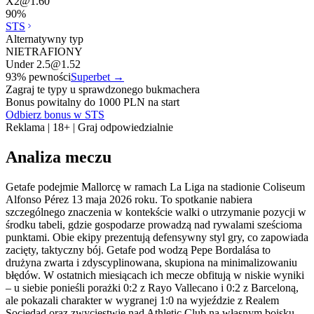
X2
@
1.60
90
%
STS
Alternatywny typ
NIETRAFIONY
Under 2.5
@
1.52
93
% pewności
Superbet
→
Zagraj te typy u sprawdzonego bukmachera
Bonus powitalny do 1000 PLN na start
Odbierz bonus w STS
Reklama | 18+ | Graj odpowiedzialnie
Analiza meczu
Getafe podejmie Mallorcę w ramach La Liga na stadionie Coliseum
Alfonso Pérez 13 maja 2026 roku. To spotkanie nabiera
szczególnego znaczenia w kontekście walki o utrzymanie pozycji w
środku tabeli, gdzie gospodarze prowadzą nad rywalami sześcioma
punktami. Obie ekipy prezentują defensywny styl gry, co zapowiada
zacięty, taktyczny bój. Getafe pod wodzą Pepe Bordalása to
drużyna zwarta i zdyscyplinowana, skupiona na minimalizowaniu
błędów. W ostatnich miesiącach ich mecze obfitują w niskie wyniki
– u siebie ponieśli porażki 0:2 z Rayo Vallecano i 0:2 z Barceloną,
ale pokazali charakter w wygranej 1:0 na wyjeździe z Realem
Sociedad oraz zwycięstwie nad Athletic Club na własnym boisku.