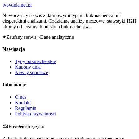
typy
dnia
.net.pl
Nowoczesny serwis z darmowymi typami bukmacherskimi i
eksperckimi analizami. Codzienne analizy meczowe, statystyki H2H
i kursy od legalnych polskich bukmacherów.
Zaufany serwis
Dane analityczne
Nawigacja
Typy bukmacherskie
Kupony dnia
Newsy sportowe
Informacje
O nas
Kontakt
Regulamin
Polityka prywatności
Ostrzeżenie o ryzyku
Zakłady bukmacherskie wiążą się z ryzykiem utraty pieniędzy.