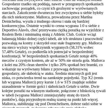
Gospodarze rzadko się poddają, nawet w przegranych spotkaniach
zachowując porządek, co czyni ich groźnymi w wyrównanych
starciach. Zakończenie dwumeczu bez zwycięstwa u siebie byłoby
dla nich niekorzystne. Mallorca, prowadzona przez Martína
Demichelisa, wyszła z trudnego okresu i stała się bardziej
konkurencyjna. Ostatnie wyniki to cenna wygrana 1:0 u siebie z
Deportivo Alavés, choć przerywana ciężką porażką na wyjeździe z
Realem Betis i minimalną stratą z Athletic Club. Goście wciąż
balansują blisko dolnej części tabeli, ale ich struktura i pracowitość
pozwalają na kontry z skrzydeł oraz stałe fragmenty gry. Mallorca
ma nieco wyższy współczynnik wygranych (58,31% wobec
57,48% Getafe), co podkreśla ich potencjał w bezpośredniej
konfrontacji. W bezpośrednich spotkaniach Getafe notuje 40%
meczów z czystym kontem, ale aż w 50% nie strzela gola. Mallorca
z kolei ma 20% clean sheetów i tylko 20% spotkań bez bramki, co
wskazuje na wyrównany bilans z przewagą defensywną
gospodarzy, ale słabością w ataku. Średnia straconych goli jest
niska, co potwierdza trend na zamknięte pojedynki. Typ X2 (remis
lub wygrana Mallorci) przy kursie 1.6 w STS znajduje solidne
uzasadnienie w formie gości i słabościach Getafe u siebie. Dwie
kolejne porażki na własnym stadionie, połączone z bliskością rywali
w tabeli (wygrana Mallorci zmniejszyłaby stratę do trzech
punktów), dają przyjezdnym realną szansę na punkt lub więcej.
Mallorca, stabilizując się pod Demichelisem, dobrze radzi sobie w