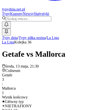
typy
dnia
.net.pl
Typy
Kupony
Newsy
Statystyki
Typy dnia
/
Typy piłka nożna
/
La Liga
La Liga
Kolejka 36
Getafe
vs
Mallorca
środa, 13 maja, 21:30
Coliseum
Getafe
3
:
Mallorca
1
Wynik końcowy
Główny typ
NIETRAFIONY