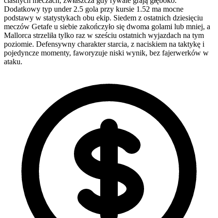
ciasnych meczach, zwłaszcza gdy rywale grają głęboko.
Dodatkowy typ under 2.5 gola przy kursie 1.52 ma mocne
podstawy w statystykach obu ekip. Siedem z ostatnich dziesięciu
meczów Getafe u siebie zakończyło się dwoma golami lub mniej, a
Mallorca strzeliła tylko raz w sześciu ostatnich wyjazdach na tym
poziomie. Defensywny charakter starcia, z naciskiem na taktykę i
pojedyncze momenty, faworyzuje niski wynik, bez fajerwerków w
ataku.