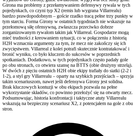
Girona ma problemy z przełamywaniem defensywy rywala w tych
pojedynkach, co czyni typ X2 (remis lub wygrana Villarrealu)
bardzo prawdopodobnym – goście rzadko tracą pełne trzy punkty w
tym starciu. Forma Girony w ostatnich tygodniach nie wskazuje na
przełomową siłę ofensywną, zwłaszcza przeciwko dobrze
zorganizowanym rywalom takim jak Villarreal. Gospodarze mogą
mieć trudności z kreowaniem sytuacji, co w połączeniu z historią
H2H wzmacnia argumenty za tym, że mecz nie zakończy się ich
zwycięstwem. Villarreal z kolei potrafi skutecznie kontratakować i
bronić wyniku, co było kluczem do sukcesów w poprzednich
spotkaniach. Dodatkowo, w tych pojedynkach często padały gole
po obu stronach, co otwiera szansę na BTTS (obie drużyny strzelą).
W dwóch z pięciu ostatnich H2H obie ekipy trafiały do siatki (2-2 i
1-2), a styl gry Villarrealu – oparty na szybkich przejściach – sprzyja
takim scenariuszom, nawet jeśli defensywa Girony jest solidna.
Brak kluczowych kontuzji w obu ekipach pozwala na pełne
wykorzystanie składów, co powinno przełożyć się na otwarty mecz.
Podsumowując, historia konfrontacji i taktyczne atuty Villarrealu
wskazują na bezpieczny scenariusz X2, z potencjałem na gole z obu
stron.