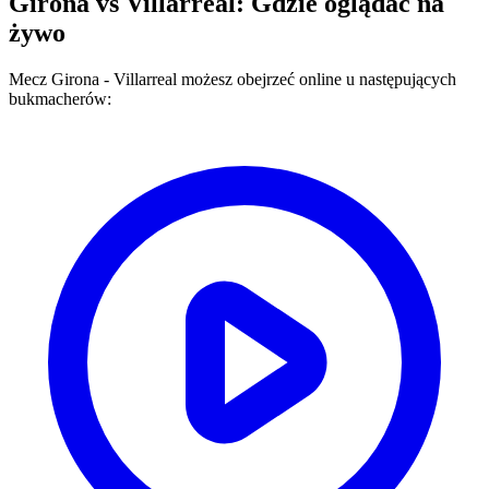
Girona
vs
Villarreal
: Gdzie oglądać na
żywo
Mecz
Girona
-
Villarreal
możesz obejrzeć online u następujących
bukmacherów: