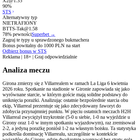
X2
@
1.35
90
%
STS
Alternatywny typ
NIETRAFIONY
BTTS-Tak
@
1.58
78
% pewności
Superbet
→
Zagraj te typy u sprawdzonego bukmachera
Bonus powitalny do 1000 PLN na start
Odbierz bonus w STS
Reklama | 18+ | Graj odpowiedzialnie
Analiza meczu
Girona zmierzy się z Villarrealem w ramach La Liga 6 kwietnia
2026 roku. Spotkanie na stadionie w Gironie zapowiada się jako
wyrównane starcie, w którym goście mają solidne podstawy do
uniknięcia porażki. Analizując ostatnie bezpośrednie starcia obu
ekip, Villarreal prezentuje się jako zdecydowany faworyt do
zdobycia przynajmniej punktu. W pięciu ostatnich meczach H2H
Villarreal zwyciężył trzykrotnie (5-0 u siebie, 1-0 na wyjeździe u
Girony oraz 1-0 w innym spotkaniu wyjazdowym), raz zremisował
2-2, a jedyną porażkę poniósł 1-2 na własnym boisku. Ta statystyka
podkreśla dominację Villarrealu, szczególnie w kontekście
wyjazdów do Girony, gdzie dwukrotnie wygrywał bez straty gola.