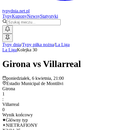
typy
dnia
.net.pl
Typy
Kupony
Newsy
Statystyki
Typy dnia
/
Typy piłka nożna
/
La Liga
La Liga
Kolejka 30
Girona
vs
Villarreal
poniedziałek, 6 kwietnia, 21:00
Estadio Municipal de Montilivi
Girona
1
:
Villarreal
0
Wynik końcowy
Główny typ
NIETRAFIONY