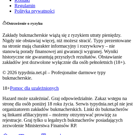
Kontakt
Regulamin
Polityka prywatności
Ostrzeżenie o ryzyku
Zakłady bukmacherskie wiążą się z ryzykiem utraty pieniędzy.
Nigdy nie obstawiaj więcej, niż możesz stracić. Typy prezentowane
na stronie mają charakter informacyjny i rozrywkowy – nie
stanowią porady finansowej ani gwarancji wygranej. Wyniki
historyczne nie gwarantują przyszłych rezultatów. Obstawianie
zakładów jest dozwolone wyłącznie dla osób pełnoletnich (18+).
©
2026
typydnia.net.pl – Profesjonalne darmowe typy
bukmacherskie.
18+
Pomoc dla uzależnionych
Hazard może uzależniać. Graj odpowiedzialnie. Zakaz wstępu na
stronę dla osób poniżej 18 roku życia. Serwis typydnia.net.pl nie jest
organizatorem zakładów bukmacherskich. Linki do bukmacherów
są linkami afiliacyjnymi – możemy otrzymywać prowizję za
rejestracje. Graj tylko u legalnych bukmacherów posiadających
zezwolenie Ministerstwa Finansów RP.