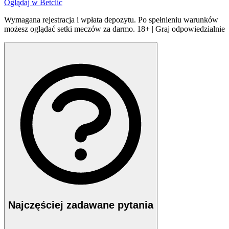
Oglądaj w
Betclic
Wymagana rejestracja i wpłata depozytu. Po spełnieniu warunków
możesz oglądać setki meczów za darmo. 18+ | Graj odpowiedzialnie
Najczęściej zadawane pytania