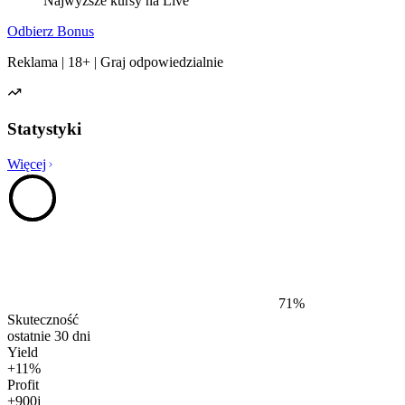
Najwyższe kursy na Live
Odbierz Bonus
Reklama | 18+ | Graj odpowiedzialnie
Statystyki
Więcej
71
%
Skuteczność
ostatnie 30 dni
Yield
+
11
%
Profit
+
900
j