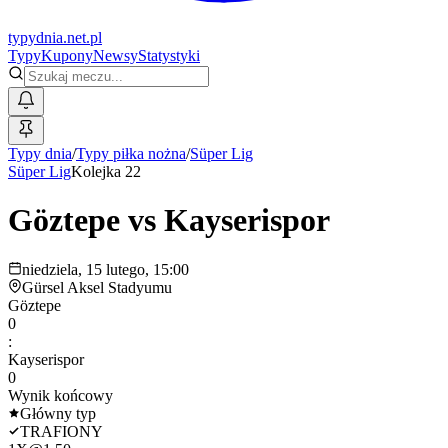
typy
dnia
.net.pl
Typy
Kupony
Newsy
Statystyki
Typy dnia
/
Typy piłka nożna
/
Süper Lig
Süper Lig
Kolejka 22
Göztepe
vs
Kayserispor
niedziela, 15 lutego, 15:00
Gürsel Aksel Stadyumu
Göztepe
0
:
Kayserispor
0
Wynik końcowy
Główny typ
TRAFIONY