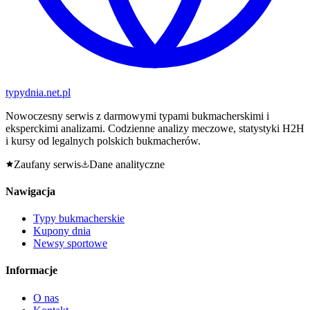
typy
dnia
.net.pl
Nowoczesny serwis z darmowymi typami bukmacherskimi i
eksperckimi analizami. Codzienne analizy meczowe, statystyki H2H
i kursy od legalnych polskich bukmacherów.
Zaufany serwis
Dane analityczne
Nawigacja
Typy bukmacherskie
Kupony dnia
Newsy sportowe
Informacje
O nas