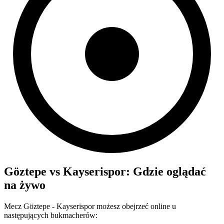
Göztepe
vs
Kayserispor
: Gdzie oglądać
na żywo
Mecz
Göztepe
-
Kayserispor
możesz obejrzeć online u
następujących bukmacherów: