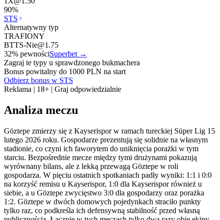
1X
@
1.50
90
%
STS
Alternatywny typ
TRAFIONY
BTTS-Nie
@
1.75
32
% pewności
Superbet
→
Zagraj te typy u sprawdzonego bukmachera
Bonus powitalny do 1000 PLN na start
Odbierz bonus w STS
Reklama | 18+ | Graj odpowiedzialnie
Analiza meczu
Göztepe zmierzy się z Kayserispor w ramach tureckiej Süper Lig 15
lutego 2026 roku. Gospodarze prezentują się solidnie na własnym
stadionie, co czyni ich faworytem do uniknięcia porażki w tym
starciu. Bezpośrednie mecze między tymi drużynami pokazują
wyrównany bilans, ale z lekką przewagą Göztepe w roli
gospodarza. W pięciu ostatnich spotkaniach padły wyniki: 1:1 i 0:0
na korzyść remisu u Kayserispor, 1:0 dla Kayserispor również u
siebie, a u Göztepe zwycięstwo 3:0 dla gospodarzy oraz porażka
1:2. Göztepe w dwóch domowych pojedynkach straciło punkty
tylko raz, co podkreśla ich defensywną stabilność przed własną
publicznością. Łącznie w tych meczach tylko dwa razy obie ekipy