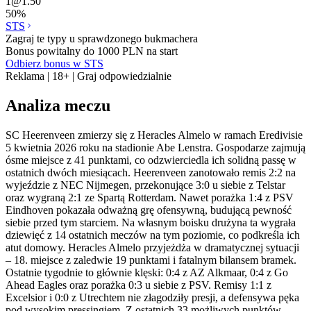
1
@
1.50
50
%
STS
Zagraj te typy u sprawdzonego bukmachera
Bonus powitalny do 1000 PLN na start
Odbierz bonus w STS
Reklama | 18+ | Graj odpowiedzialnie
Analiza meczu
SC Heerenveen zmierzy się z Heracles Almelo w ramach Eredivisie
5 kwietnia 2026 roku na stadionie Abe Lenstra. Gospodarze zajmują
ósme miejsce z 41 punktami, co odzwierciedla ich solidną passę w
ostatnich dwóch miesiącach. Heerenveen zanotowało remis 2:2 na
wyjeździe z NEC Nijmegen, przekonujące 3:0 u siebie z Telstar
oraz wygraną 2:1 ze Spartą Rotterdam. Nawet porażka 1:4 z PSV
Eindhoven pokazała odważną grę ofensywną, budującą pewność
siebie przed tym starciem. Na własnym boisku drużyna ta wygrała
dziewięć z 14 ostatnich meczów na tym poziomie, co podkreśla ich
atut domowy. Heracles Almelo przyjeżdża w dramatycznej sytuacji
– 18. miejsce z zaledwie 19 punktami i fatalnym bilansem bramek.
Ostatnie tygodnie to głównie klęski: 0:4 z AZ Alkmaar, 0:4 z Go
Ahead Eagles oraz porażka 0:3 u siebie z PSV. Remisy 1:1 z
Excelsior i 0:0 z Utrechtem nie złagodziły presji, a defensywa pęka
pod wysokim pressingiem. Z ostatnich 33 możliwych punktów