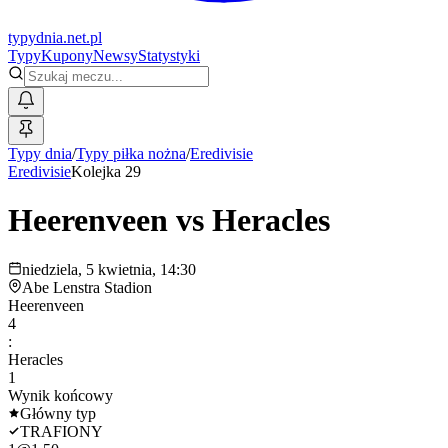
typy
dnia
.net.pl
Typy
Kupony
Newsy
Statystyki
Typy dnia
/
Typy piłka nożna
/
Eredivisie
Eredivisie
Kolejka 29
Heerenveen
vs
Heracles
niedziela, 5 kwietnia, 14:30
Abe Lenstra Stadion
Heerenveen
4
:
Heracles
1
Wynik końcowy
Główny typ
TRAFIONY