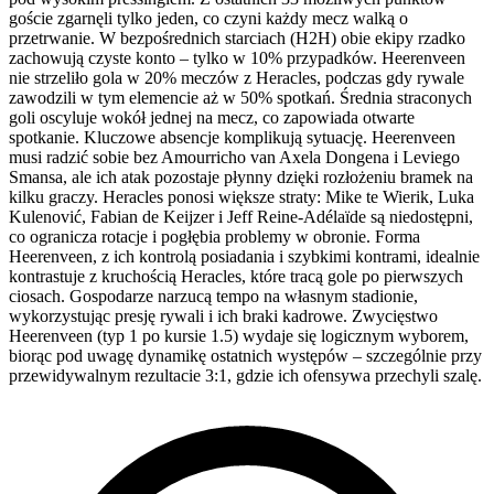
goście zgarnęli tylko jeden, co czyni każdy mecz walką o
przetrwanie. W bezpośrednich starciach (H2H) obie ekipy rzadko
zachowują czyste konto – tylko w 10% przypadków. Heerenveen
nie strzeliło gola w 20% meczów z Heracles, podczas gdy rywale
zawodzili w tym elemencie aż w 50% spotkań. Średnia straconych
goli oscyluje wokół jednej na mecz, co zapowiada otwarte
spotkanie. Kluczowe absencje komplikują sytuację. Heerenveen
musi radzić sobie bez Amourricho van Axela Dongena i Leviego
Smansa, ale ich atak pozostaje płynny dzięki rozłożeniu bramek na
kilku graczy. Heracles ponosi większe straty: Mike te Wierik, Luka
Kulenović, Fabian de Keijzer i Jeff Reine-Adélaïde są niedostępni,
co ogranicza rotacje i pogłębia problemy w obronie. Forma
Heerenveen, z ich kontrolą posiadania i szybkimi kontrami, idealnie
kontrastuje z kruchością Heracles, które tracą gole po pierwszych
ciosach. Gospodarze narzucą tempo na własnym stadionie,
wykorzystując presję rywali i ich braki kadrowe. Zwycięstwo
Heerenveen (typ 1 po kursie 1.5) wydaje się logicznym wyborem,
biorąc pod uwagę dynamikę ostatnich występów – szczególnie przy
przewidywalnym rezultacie 3:1, gdzie ich ofensywa przechyli szalę.