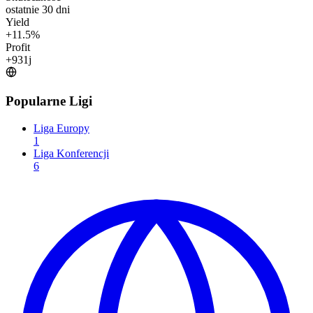
ostatnie 30 dni
Yield
+
11.5
%
Profit
+
931
j
Popularne Ligi
Liga Europy
1
Liga Konferencji
6