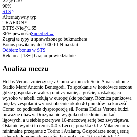
X2
@
1.50
90
%
STS
Alternatywny typ
TRAFIONY
BTTS-Nie
@
1.65
36
% pewności
Superbet
→
Zagraj te typy u sprawdzonego bukmachera
Bonus powitalny do 1000 PLN na start
Odbierz bonus w STS
Reklama | 18+ | Graj odpowiedzialnie
Analiza meczu
Hellas Verona zmierzy się z Como w ramach Serie A na stadionie
Stadio Marc’Antonio Bentegodi. To spotkanie w końcówce sezonu,
gdzie gospodarze walczą o utrzymanie, a goście, zaskakująco
wysoko w tabeli, celują w europejskie puchary. Różnica punktowa
między zespołami wynosi obecnie około 40 punktów na korzyść
Como, co podkreśla dysproporcję sił. Forma Hellas Verona budzi
poważne obawy. Drużyna nie wygrała od siedmiu spotkań
ligowych, a u siebie przerywa 10-meczową serię bez zwycięstwa.
Ostatnie wyniki to remis 0-0 z Lecce, porażka 0-1 z Milanem oraz
minimalne przegrane z Torino i Atalantą. Gospodarze notują serię
czterech domowych meczów bez gola, a w 10 z ostatnich 14