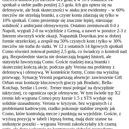
spotkań u siebie padło poniżej 2,5 gola. Ich gra opiera się na
defensywie, ale brak skuteczności w ataku jest ewidentny – w 60%
meczów nie strzelają bramki, a czyste konta zdarzają się tylko w
10% spotkań. Como prezentuje się znacznie lepiej, mieszając
solidność z ambicjami ofensywnymi. Ostatnio zremisowali 0-0 z
Napoli, wygrali 2-0 na wyjeździe z Genoą, a nawet w porażce 2-3 z
Interem stworzyli wiele okazji. Napastnik Douvikas jest w dobrej
formie strzeleckiej, a zespół ma 50% czystych kont i tylko w 30%
meczów nie trafia do siatki. W 12 z ostatnich 14 ligowych spotkań
Como również notował poniżej 2,5 gola, co świadczy o kontroli nad
grą. Bezpośrednie starcia nie dostarczają bogatej historii, ale
statystyki faworyzują Como. Goście rzadziej tracą bramki i
skuteczniej kończą akcje, podczas gdy Verona ma problemy z
defensywą i ofensywą. W kontekście formy, Como ma wyraźną
przewagę. Sytuację Veronii pogarszają absencje: zawieszenie Gift
Orban oraz kontuzje kluczowych graczy jak Bradaric, Bella-
Kotchap, Serdar i Lovric. Trener musi polegać na dyscyplinie
taktycznej, co ogranicza opcje ofensywne. W tym świetle typ X2
(remis lub wygrana Como) przy kursie 1.5 z STS wydaje się
solidnie uzasadniony. Verona w kryzysie, bez wygranych i z
problemami kadrowymi, rzadko pokonuje stabilne zespoły jak
Como, które kontrolują mecze i punktują na wyjeździe. Goście, z
wyższą pozycją w tabeli i lepszą formą, mają duże szanse na
uniknięcie porażki – wygrana Veronii zakończyłaby ich czarną