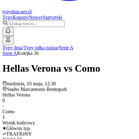
typy
dnia
.net.pl
Typy
Kupony
Newsy
Statystyki
Typy dnia
/
Typy piłka nożna
/
Serie A
Serie A
Kolejka 36
Hellas Verona
vs
Como
niedziela, 10 maja, 12:30
Stadio Marcantonio Bentegodi
Hellas Verona
0
:
Como
1
Wynik końcowy
Główny typ
TRAFIONY