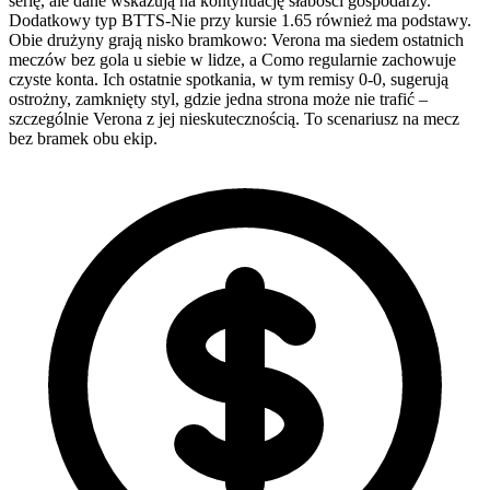
serię, ale dane wskazują na kontynuację słabości gospodarzy.
Dodatkowy typ BTTS-Nie przy kursie 1.65 również ma podstawy.
Obie drużyny grają nisko bramkowo: Verona ma siedem ostatnich
meczów bez gola u siebie w lidze, a Como regularnie zachowuje
czyste konta. Ich ostatnie spotkania, w tym remisy 0-0, sugerują
ostrożny, zamknięty styl, gdzie jedna strona może nie trafić –
szczególnie Verona z jej nieskutecznością. To scenariusz na mecz
bez bramek obu ekip.