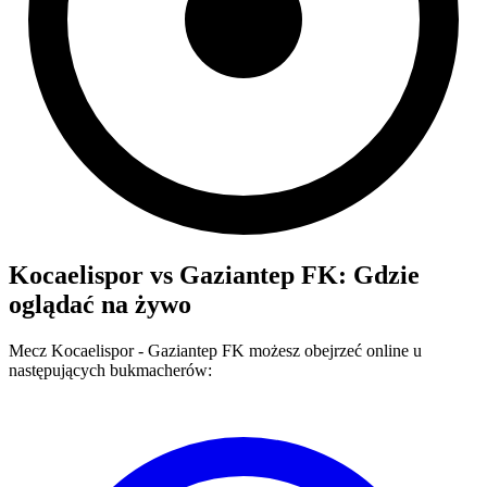
Kocaelispor
vs
Gaziantep FK
: Gdzie
oglądać na żywo
Mecz
Kocaelispor
-
Gaziantep FK
możesz obejrzeć online u
następujących bukmacherów: