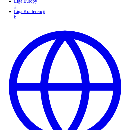
Liga Europy
1
Liga Konferencji
6