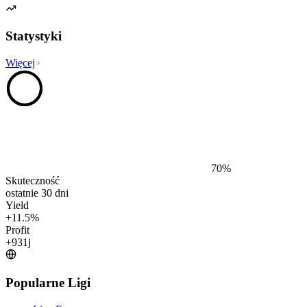
Statystyki
Więcej
70
%
Skuteczność
ostatnie 30 dni
Yield
+
11.5
%
Profit
+
931
j
Popularne Ligi