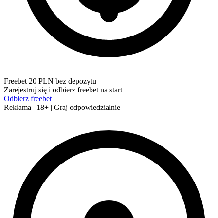
Freebet 20 PLN bez depozytu
Zarejestruj się i odbierz freebet na start
Odbierz freebet
Reklama | 18+ | Graj odpowiedzialnie