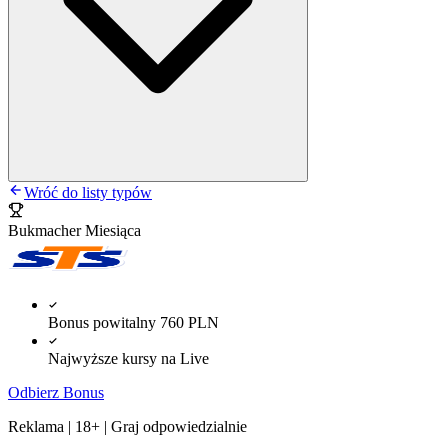
Wróć do listy typów
Bukmacher Miesiąca
Bonus powitalny 760 PLN
Najwyższe kursy na Live
Odbierz Bonus
Reklama | 18+ | Graj odpowiedzialnie