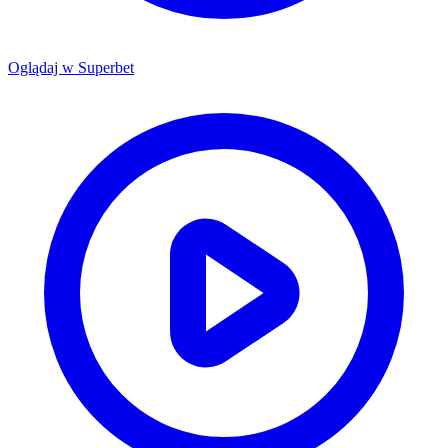
Oglądaj w
Superbet