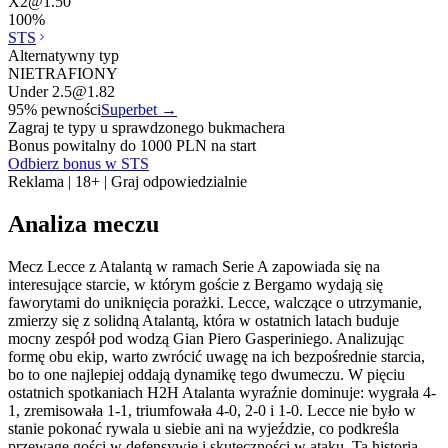
X2
@
1.50
100
%
STS
Alternatywny typ
NIETRAFIONY
Under 2.5
@
1.82
95
% pewności
Superbet
→
Zagraj te typy u sprawdzonego bukmachera
Bonus powitalny do 1000 PLN na start
Odbierz bonus w STS
Reklama | 18+ | Graj odpowiedzialnie
Analiza meczu
Mecz Lecce z Atalantą w ramach Serie A zapowiada się na
interesujące starcie, w którym goście z Bergamo wydają się
faworytami do uniknięcia porażki. Lecce, walczące o utrzymanie,
zmierzy się z solidną Atalantą, która w ostatnich latach buduje
mocny zespół pod wodzą Gian Piero Gasperiniego. Analizując
formę obu ekip, warto zwrócić uwagę na ich bezpośrednie starcia,
bo to one najlepiej oddają dynamikę tego dwumeczu. W pięciu
ostatnich spotkaniach H2H Atalanta wyraźnie dominuje: wygrała 4-
1, zremisowała 1-1, triumfowała 4-0, 2-0 i 1-0. Lecce nie było w
stanie pokonać rywala u siebie ani na wyjeździe, co podkreśla
przewagę gości w defensywie i skuteczności w ataku. Ta historia