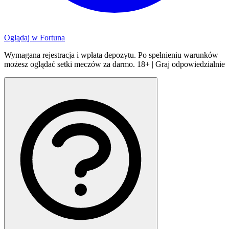
Oglądaj w
Fortuna
Wymagana rejestracja i wpłata depozytu. Po spełnieniu warunków
możesz oglądać setki meczów za darmo. 18+ | Graj odpowiedzialnie