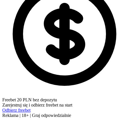
Freebet 20 PLN bez depozytu
Zarejestruj się i odbierz freebet na start
Odbierz freebet
Reklama | 18+ | Graj odpowiedzialnie