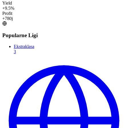
Yield
+
9.5
%
Profit
+
780
j
Popularne Ligi
Ekstraklasa
3