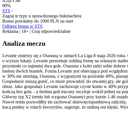
X2
@
1.46
90
%
STS
Zagraj te typy u sprawdzonego bukmachera
Bonus powitalny do 1000 PLN na start
Odbierz bonus w STS
Reklama | 18+ | Graj odpowiedzialnie
Analiza meczu
Levante zmierzy się z Osasuną w ramach La Liga 8 maja 2026 roku. 
o wyższe lokaty. Levante prezentuje solidną formę na własnym stadio
przyniosło co najmniej dwa gole. Osasuna z kolei radzi sobie dob
barierę dwóch bramek. Forma Levante jest obiecująca pod względem
w 30% nie strzelają. Osasuna, z wygranymi na poziomie 49%, plasuje
Gospodarze muszą gonić, co może prowadzić do otwartej gry, ale g
obraz. Jako gospodarz Levante zachowuje czyste konto w 40% przy
kończą bez gola – a średnia goli tracony oscyluje wokół jednej na po
Główny typ X2 (remis lub wygrana Osasuny) przy kursie 1.46 znajdu
Nawet remis pozwoliłby im zachować dziewięciopunktową zaliczkę, 
tracą punkty w rolach faworytów, sugeruje, że unikną oni klęski. 