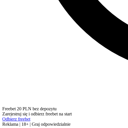
Freebet 20 PLN bez depozytu
Zarejestruj się i odbierz freebet na start
Odbierz freebet
Reklama | 18+ | Graj odpowiedzialnie