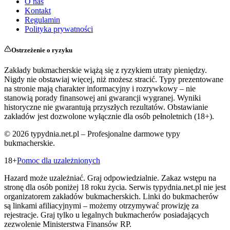
O nas
Kontakt
Regulamin
Polityka prywatności
Ostrzeżenie o ryzyku
Zakłady bukmacherskie wiążą się z ryzykiem utraty pieniędzy.
Nigdy nie obstawiaj więcej, niż możesz stracić. Typy prezentowane
na stronie mają charakter informacyjny i rozrywkowy – nie
stanowią porady finansowej ani gwarancji wygranej. Wyniki
historyczne nie gwarantują przyszłych rezultatów. Obstawianie
zakładów jest dozwolone wyłącznie dla osób pełnoletnich (18+).
©
2026
typydnia.net.pl – Profesjonalne darmowe typy
bukmacherskie.
18+
Pomoc dla uzależnionych
Hazard może uzależniać. Graj odpowiedzialnie. Zakaz wstępu na
stronę dla osób poniżej 18 roku życia. Serwis typydnia.net.pl nie jest
organizatorem zakładów bukmacherskich. Linki do bukmacherów
są linkami afiliacyjnymi – możemy otrzymywać prowizję za
rejestracje. Graj tylko u legalnych bukmacherów posiadających
zezwolenie Ministerstwa Finansów RP.