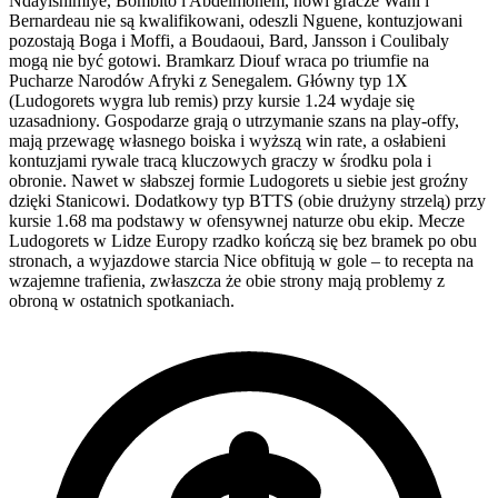
Ndayishimiye, Bombito i Abdelmonem, nowi gracze Wahi i
Bernardeau nie są kwalifikowani, odeszli Nguene, kontuzjowani
pozostają Boga i Moffi, a Boudaoui, Bard, Jansson i Coulibaly
mogą nie być gotowi. Bramkarz Diouf wraca po triumfie na
Pucharze Narodów Afryki z Senegalem. Główny typ 1X
(Ludogorets wygra lub remis) przy kursie 1.24 wydaje się
uzasadniony. Gospodarze grają o utrzymanie szans na play-offy,
mają przewagę własnego boiska i wyższą win rate, a osłabieni
kontuzjami rywale tracą kluczowych graczy w środku pola i
obronie. Nawet w słabszej formie Ludogorets u siebie jest groźny
dzięki Stanicowi. Dodatkowy typ BTTS (obie drużyny strzelą) przy
kursie 1.68 ma podstawy w ofensywnej naturze obu ekip. Mecze
Ludogorets w Lidze Europy rzadko kończą się bez bramek po obu
stronach, a wyjazdowe starcia Nice obfitują w gole – to recepta na
wzajemne trafienia, zwłaszcza że obie strony mają problemy z
obroną w ostatnich spotkaniach.