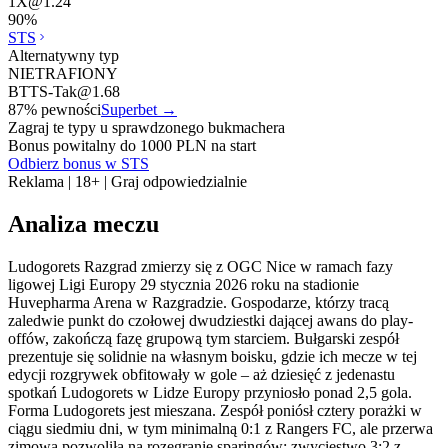
1X
@
1.24
90
%
STS
Alternatywny typ
NIETRAFIONY
BTTS-Tak
@
1.68
87
% pewności
Superbet
→
Zagraj te typy u sprawdzonego bukmachera
Bonus powitalny do 1000 PLN na start
Odbierz bonus w STS
Reklama | 18+ | Graj odpowiedzialnie
Analiza meczu
Ludogorets Razgrad zmierzy się z OGC Nice w ramach fazy
ligowej Ligi Europy 29 stycznia 2026 roku na stadionie
Huvepharma Arena w Razgradzie. Gospodarze, którzy tracą
zaledwie punkt do czołowej dwudziestki dającej awans do play-
offów, zakończą fazę grupową tym starciem. Bułgarski zespół
prezentuje się solidnie na własnym boisku, gdzie ich mecze w tej
edycji rozgrywek obfitowały w gole – aż dziesięć z jedenastu
spotkań Ludogorets w Lidze Europy przyniosło ponad 2,5 gola.
Forma Ludogorets jest mieszana. Zespół poniósł cztery porażki w
ciągu siedmiu dni, w tym minimalną 0:1 z Rangers FC, ale przerwa
zimowa pozwoliła na rozegranie sparingów: zwycięstwo 3:2 z