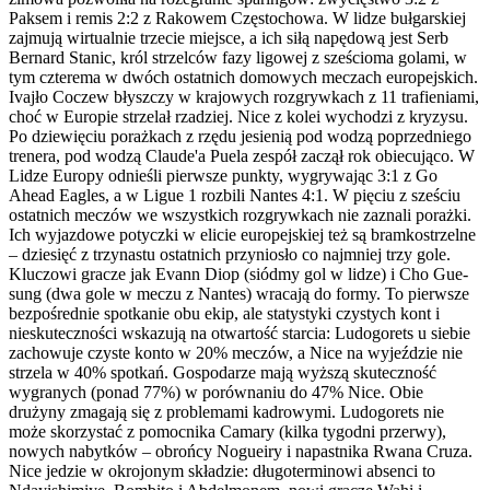
Paksem i remis 2:2 z Rakowem Częstochowa. W lidze bułgarskiej
zajmują wirtualnie trzecie miejsce, a ich siłą napędową jest Serb
Bernard Stanic, król strzelców fazy ligowej z sześcioma golami, w
tym czterema w dwóch ostatnich domowych meczach europejskich.
Ivajło Coczew błyszczy w krajowych rozgrywkach z 11 trafieniami,
choć w Europie strzelał rzadziej. Nice z kolei wychodzi z kryzysu.
Po dziewięciu porażkach z rzędu jesienią pod wodzą poprzedniego
trenera, pod wodzą Claude'a Puela zespół zaczął rok obiecująco. W
Lidze Europy odnieśli pierwsze punkty, wygrywając 3:1 z Go
Ahead Eagles, a w Ligue 1 rozbili Nantes 4:1. W pięciu z sześciu
ostatnich meczów we wszystkich rozgrywkach nie zaznali porażki.
Ich wyjazdowe potyczki w elicie europejskiej też są bramkostrzelne
– dziesięć z trzynastu ostatnich przyniosło co najmniej trzy gole.
Kluczowi gracze jak Evann Diop (siódmy gol w lidze) i Cho Gue-
sung (dwa gole w meczu z Nantes) wracają do formy. To pierwsze
bezpośrednie spotkanie obu ekip, ale statystyki czystych kont i
nieskuteczności wskazują na otwartość starcia: Ludogorets u siebie
zachowuje czyste konto w 20% meczów, a Nice na wyjeździe nie
strzela w 40% spotkań. Gospodarze mają wyższą skuteczność
wygranych (ponad 77%) w porównaniu do 47% Nice. Obie
drużyny zmagają się z problemami kadrowymi. Ludogorets nie
może skorzystać z pomocnika Camary (kilka tygodni przerwy),
nowych nabytków – obrońcy Nogueiry i napastnika Rwana Cruza.
Nice jedzie w okrojonym składzie: długoterminowi absenci to