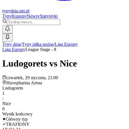
typy
dnia
.net.pl
Typy
Kupony
Newsy
Statystyki
Typy dnia
/
Typy piłka nożna
/
Liga Europy
Liga Europy
League Stage - 8
Ludogorets
vs
Nice
czwartek, 29 stycznia, 21:00
Huvepharma Arena
Ludogorets
1
:
Nice
0
Wynik końcowy
Główny typ
TRAFIONY