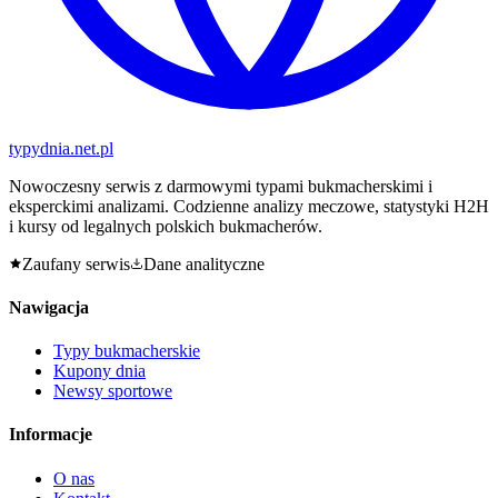
typy
dnia
.net.pl
Nowoczesny serwis z darmowymi typami bukmacherskimi i
eksperckimi analizami. Codzienne analizy meczowe, statystyki H2H
i kursy od legalnych polskich bukmacherów.
Zaufany serwis
Dane analityczne
Nawigacja
Typy bukmacherskie
Kupony dnia
Newsy sportowe
Informacje
O nas