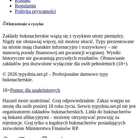
Kontakt
Regulamin
Polityka prywatności
Ostrzeżenie o ryzyku
Zakłady bukmacherskie wiążą się z ryzykiem utraty pieniędzy.
Nigdy nie obstawiaj więcej, niż możesz stracić. Typy prezentowane
na stronie mają charakter informacyjny i rozrywkowy – nie
stanowią porady finansowej ani gwarancji wygranej. Wyniki
historyczne nie gwarantują przyszłych rezultatów. Obstawianie
zakładów jest dozwolone wyłącznie dla osób pełnoletnich (18+).
©
2026
typydnia.net.pl – Profesjonalne darmowe typy
bukmacherskie.
18+
Pomoc dla uzależnionych
Hazard może uzależniać. Graj odpowiedzialnie. Zakaz wstępu na
stronę dla osób poniżej 18 roku życia. Serwis typydnia.net.pl nie jest
organizatorem zakładów bukmacherskich. Linki do bukmacherów
są linkami afiliacyjnymi – możemy otrzymywać prowizję za
rejestracje. Graj tylko u legalnych bukmacherów posiadających
zezwolenie Ministerstwa Finansów RP.