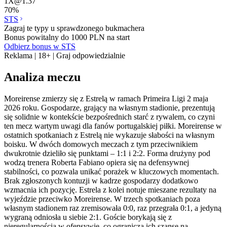
1X
@
1.37
70
%
STS
Zagraj te typy u sprawdzonego bukmachera
Bonus powitalny do 1000 PLN na start
Odbierz bonus w STS
Reklama | 18+ | Graj odpowiedzialnie
Analiza meczu
Moreirense zmierzy się z Estrelą w ramach Primeira Ligi 2 maja
2026 roku. Gospodarze, grający na własnym stadionie, prezentują
się solidnie w kontekście bezpośrednich starć z rywalem, co czyni
ten mecz wartym uwagi dla fanów portugalskiej piłki. Moreirense w
ostatnich spotkaniach z Estrelą nie wykazuje słabości na własnym
boisku. W dwóch domowych meczach z tym przeciwnikiem
dwukrotnie dzieliło się punktami – 1:1 i 2:2. Forma drużyny pod
wodzą trenera Roberta Fabiano opiera się na defensywnej
stabilności, co pozwala unikać porażek w kluczowych momentach.
Brak zgłoszonych kontuzji w kadrze gospodarzy dodatkowo
wzmacnia ich pozycję. Estrela z kolei notuje mieszane rezultaty na
wyjeździe przeciwko Moreirense. W trzech spotkaniach poza
własnym stadionem raz zremisowała 0:0, raz przegrała 0:1, a jedyną
wygraną odniosła u siebie 2:1. Goście borykają się z
nieregularnością w ofensywie, co ogranicza ich szanse na