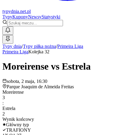
typy
dnia
.net.pl
Typy
Kupony
Newsy
Statystyki
Typy dnia
/
Typy piłka nożna
/
Primeira Liga
Primeira Liga
Kolejka 32
Moreirense
vs
Estrela
sobota, 2 maja, 16:30
Parque Joaquim de Almeida Freitas
Moreirense
3
:
Estrela
2
Wynik końcowy
Główny typ
TRAFIONY