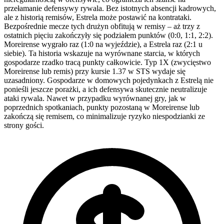
przełamanie defensywy rywala. Bez istotnych absencji kadrowych,
ale z historią remisów, Estrela może postawić na kontrataki.
Bezpośrednie mecze tych drużyn obfitują w remisy – aż trzy z
ostatnich pięciu zakończyły się podziałem punktów (0:0, 1:1, 2:2).
Moreirense wygrało raz (1:0 na wyjeździe), a Estrela raz (2:1 u
siebie). Ta historia wskazuje na wyrównane starcia, w których
gospodarze rzadko tracą punkty całkowicie. Typ 1X (zwycięstwo
Moreirense lub remis) przy kursie 1.37 w STS wydaje się
uzasadniony. Gospodarze w domowych pojedynkach z Estrelą nie
ponieśli jeszcze porażki, a ich defensywa skutecznie neutralizuje
ataki rywala. Nawet w przypadku wyrównanej gry, jak w
poprzednich spotkaniach, punkty pozostaną w Moreirense lub
zakończą się remisem, co minimalizuje ryzyko niespodzianki ze
strony gości.