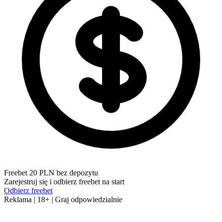
Freebet 20 PLN bez depozytu
Zarejestruj się i odbierz freebet na start
Odbierz freebet
Reklama | 18+ | Graj odpowiedzialnie