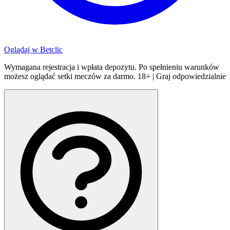
Oglądaj w
Betclic
Wymagana rejestracja i wpłata depozytu. Po spełnieniu warunków
możesz oglądać setki meczów za darmo. 18+ | Graj odpowiedzialnie