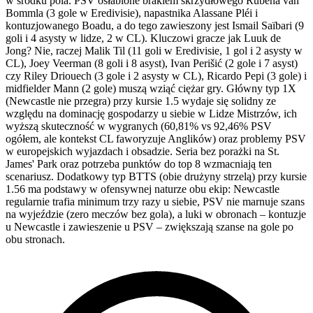
w środku pola. PSV osłabione brakiem skrzydłowego Rubena van
Bommla (3 gole w Eredivisie), napastnika Alassane Pléi i
kontuzjowanego Boadu, a do tego zawieszony jest Ismail Saïbari (9
goli i 4 asysty w lidze, 2 w CL). Kluczowi gracze jak Luuk de
Jong? Nie, raczej Malik Til (11 goli w Eredivisie, 1 gol i 2 asysty w
CL), Joey Veerman (8 goli i 8 asyst), Ivan Perišić (2 gole i 7 asyst)
czy Riley Driouech (3 gole i 2 asysty w CL), Ricardo Pepi (3 gole) i
midfielder Mann (2 gole) muszą wziąć ciężar gry. Główny typ 1X
(Newcastle nie przegra) przy kursie 1.5 wydaje się solidny ze
względu na dominację gospodarzy u siebie w Lidze Mistrzów, ich
wyższą skuteczność w wygranych (60,81% vs 92,46% PSV
ogółem, ale kontekst CL faworyzuje Anglików) oraz problemy PSV
w europejskich wyjazdach i obsadzie. Seria bez porażki na St.
James' Park oraz potrzeba punktów do top 8 wzmacniają ten
scenariusz. Dodatkowy typ BTTS (obie drużyny strzelą) przy kursie
1.56 ma podstawy w ofensywnej naturze obu ekip: Newcastle
regularnie trafia minimum trzy razy u siebie, PSV nie marnuje szans
na wyjeździe (zero meczów bez gola), a luki w obronach – kontuzje
u Newcastle i zawieszenie u PSV – zwiększają szanse na gole po
obu stronach.