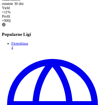
ostatnie 30 dni
Yield
+
11
%
Profit
+
900
j
Popularne Ligi
Ekstraklasa
4