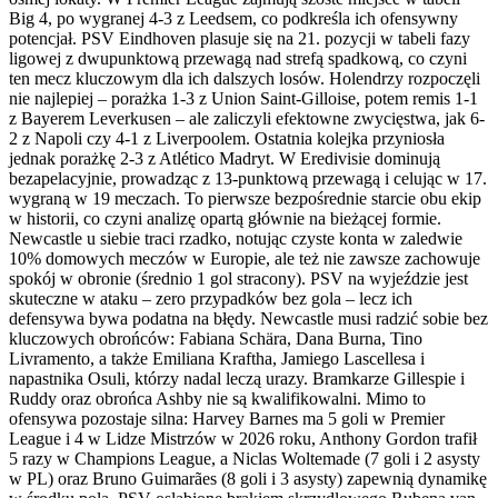
Big 4, po wygranej 4-3 z Leedsem, co podkreśla ich ofensywny
potencjał. PSV Eindhoven plasuje się na 21. pozycji w tabeli fazy
ligowej z dwupunktową przewagą nad strefą spadkową, co czyni
ten mecz kluczowym dla ich dalszych losów. Holendrzy rozpoczęli
nie najlepiej – porażka 1-3 z Union Saint-Gilloise, potem remis 1-1
z Bayerem Leverkusen – ale zaliczyli efektowne zwycięstwa, jak 6-
2 z Napoli czy 4-1 z Liverpoolem. Ostatnia kolejka przyniosła
jednak porażkę 2-3 z Atlético Madryt. W Eredivisie dominują
bezapelacyjnie, prowadząc z 13-punktową przewagą i celując w 17.
wygraną w 19 meczach. To pierwsze bezpośrednie starcie obu ekip
w historii, co czyni analizę opartą głównie na bieżącej formie.
Newcastle u siebie traci rzadko, notując czyste konta w zaledwie
10% domowych meczów w Europie, ale też nie zawsze zachowuje
spokój w obronie (średnio 1 gol stracony). PSV na wyjeździe jest
skuteczne w ataku – zero przypadków bez gola – lecz ich
defensywa bywa podatna na błędy. Newcastle musi radzić sobie bez
kluczowych obrońców: Fabiana Schära, Dana Burna, Tino
Livramento, a także Emiliana Kraftha, Jamiego Lascellesa i
napastnika Osuli, którzy nadal leczą urazy. Bramkarze Gillespie i
Ruddy oraz obrońca Ashby nie są kwalifikowalni. Mimo to
ofensywa pozostaje silna: Harvey Barnes ma 5 goli w Premier
League i 4 w Lidze Mistrzów w 2026 roku, Anthony Gordon trafił
5 razy w Champions League, a Niclas Woltemade (7 goli i 2 asysty
w PL) oraz Bruno Guimarães (8 goli i 3 asysty) zapewnią dynamikę