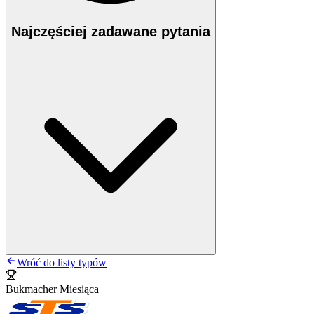
Najczęściej zadawane pytania
Wróć do listy typów
Bukmacher Miesiąca