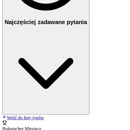
Najczęściej zadawane pytania
Wróć do listy typów
Bukmacher Miesiąca