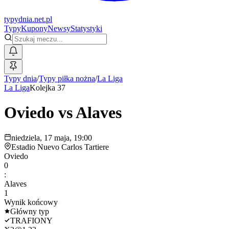
typy
dnia
.net.pl
Typy
Kupony
Newsy
Statystyki
Typy dnia
/
Typy piłka nożna
/
La Liga
La Liga
Kolejka 37
Oviedo
vs
Alaves
niedziela, 17 maja, 19:00
Estadio Nuevo Carlos Tartiere
Oviedo
0
:
Alaves
1
Wynik końcowy
Główny typ
TRAFIONY