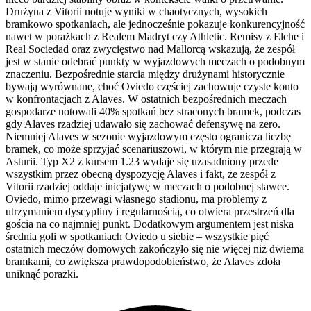
Drużyna z Vitorii notuje wyniki w chaotycznych, wysokich
bramkowo spotkaniach, ale jednocześnie pokazuje konkurencyjność
nawet w porażkach z Realem Madryt czy Athletic. Remisy z Elche i
Real Sociedad oraz zwycięstwo nad Mallorcą wskazują, że zespół
jest w stanie odebrać punkty w wyjazdowych meczach o podobnym
znaczeniu. Bezpośrednie starcia między drużynami historycznie
bywają wyrównane, choć Oviedo częściej zachowuje czyste konto
w konfrontacjach z Alaves. W ostatnich bezpośrednich meczach
gospodarze notowali 40% spotkań bez straconych bramek, podczas
gdy Alaves rzadziej udawało się zachować defensywę na zero.
Niemniej Alaves w sezonie wyjazdowym często ogranicza liczbę
bramek, co może sprzyjać scenariuszowi, w którym nie przegrają w
Asturii. Typ X2 z kursem 1.23 wydaje się uzasadniony przede
wszystkim przez obecną dyspozycję Alaves i fakt, że zespół z
Vitorii rzadziej oddaje inicjatywę w meczach o podobnej stawce.
Oviedo, mimo przewagi własnego stadionu, ma problemy z
utrzymaniem dyscypliny i regularnością, co otwiera przestrzeń dla
gościa na co najmniej punkt. Dodatkowym argumentem jest niska
średnia goli w spotkaniach Oviedo u siebie – wszystkie pięć
ostatnich meczów domowych zakończyło się nie więcej niż dwiema
bramkami, co zwiększa prawdopodobieństwo, że Alaves zdoła
uniknąć porażki.