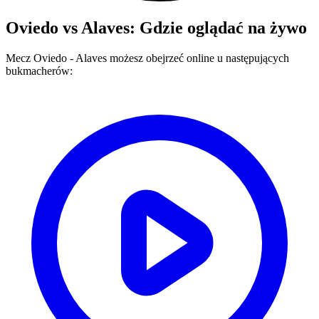
Oviedo
vs
Alaves
: Gdzie oglądać na żywo
Mecz
Oviedo
-
Alaves
możesz obejrzeć online u następujących
bukmacherów: