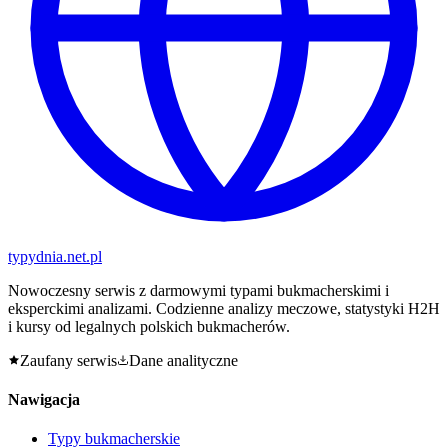
typy
dnia
.net.pl
Nowoczesny serwis z darmowymi typami bukmacherskimi i
eksperckimi analizami. Codzienne analizy meczowe, statystyki H2H
i kursy od legalnych polskich bukmacherów.
Zaufany serwis
Dane analityczne
Nawigacja
Typy bukmacherskie