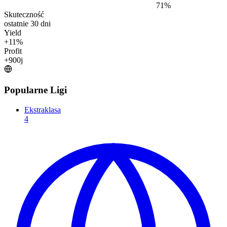
71
%
Skuteczność
ostatnie 30 dni
Yield
+
11
%
Profit
+
900
j
Popularne Ligi
Ekstraklasa
4