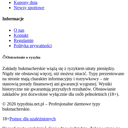
Kupony dnia
Newsy sportowe
Informacje
O nas
Kontakt
Regulamin
Polityka prywatności
Ostrzeżenie o ryzyku
Zakłady bukmacherskie wiążą się z ryzykiem utraty pieniędzy.
Nigdy nie obstawiaj więcej, niż możesz stracić. Typy prezentowane
na stronie mają charakter informacyjny i rozrywkowy – nie
stanowią porady finansowej ani gwarancji wygranej. Wyniki
historyczne nie gwarantują przyszłych rezultatów. Obstawianie
zakładów jest dozwolone wyłącznie dla osób pełnoletnich (18+).
©
2026
typydnia.net.pl – Profesjonalne darmowe typy
bukmacherskie.
18+
Pomoc dla uzależnionych