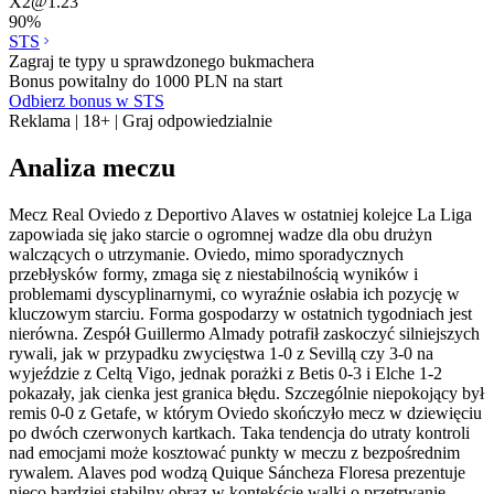
X2
@
1.23
90
%
STS
Zagraj te typy u sprawdzonego bukmachera
Bonus powitalny do 1000 PLN na start
Odbierz bonus w STS
Reklama | 18+ | Graj odpowiedzialnie
Analiza meczu
Mecz Real Oviedo z Deportivo Alaves w ostatniej kolejce La Liga
zapowiada się jako starcie o ogromnej wadze dla obu drużyn
walczących o utrzymanie. Oviedo, mimo sporadycznych
przebłysków formy, zmaga się z niestabilnością wyników i
problemami dyscyplinarnymi, co wyraźnie osłabia ich pozycję w
kluczowym starciu. Forma gospodarzy w ostatnich tygodniach jest
nierówna. Zespół Guillermo Almady potrafił zaskoczyć silniejszych
rywali, jak w przypadku zwycięstwa 1-0 z Sevillą czy 3-0 na
wyjeździe z Celtą Vigo, jednak porażki z Betis 0-3 i Elche 1-2
pokazały, jak cienka jest granica błędu. Szczególnie niepokojący był
remis 0-0 z Getafe, w którym Oviedo skończyło mecz w dziewięciu
po dwóch czerwonych kartkach. Taka tendencja do utraty kontroli
nad emocjami może kosztować punkty w meczu z bezpośrednim
rywalem. Alaves pod wodzą Quique Sáncheza Floresa prezentuje
nieco bardziej stabilny obraz w kontekście walki o przetrwanie.