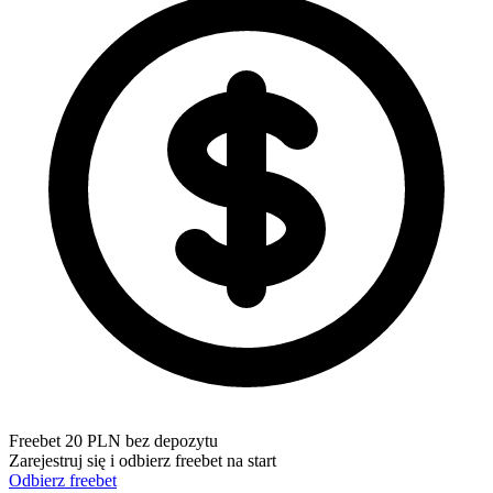
Freebet 20 PLN bez depozytu
Zarejestruj się i odbierz freebet na start
Odbierz freebet