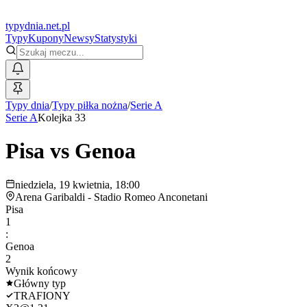
typy
dnia
.net.pl
Typy
Kupony
Newsy
Statystyki
Typy dnia
/
Typy piłka nożna
/
Serie A
Serie A
Kolejka 33
Pisa
vs
Genoa
niedziela, 19 kwietnia, 18:00
Arena Garibaldi - Stadio Romeo Anconetani
Pisa
1
:
Genoa
2
Wynik końcowy
Główny typ
TRAFIONY