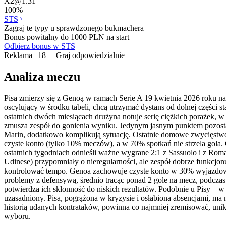
X2
@
1.31
100
%
STS
Zagraj te typy u sprawdzonego bukmachera
Bonus powitalny do 1000 PLN na start
Odbierz bonus w STS
Reklama | 18+ | Graj odpowiedzialnie
Analiza meczu
Pisa zmierzy się z Genoą w ramach Serie A 19 kwietnia 2026 roku na
oscylujący w środku tabeli, chcą utrzymać dystans od dolnej części s
ostatnich dwóch miesiącach drużyna notuje serię ciężkich porażek, 
zmusza zespół do gonienia wyniku. Jedynym jasnym punktem pozostaje
Marin, dodatkowo komplikują sytuację. Ostatnie domowe zwycięstwo 3:
czyste konto (tylko 10% meczów), a w 70% spotkań nie strzela gola
ostatnich tygodniach odnieśli ważne wygrane 2:1 z Sassuolo i z Romą
Udinese) przypomniały o nieregularności, ale zespół dobrze funkcj
kontrolować tempo. Genoa zachowuje czyste konto w 30% wyjazdowyc
problemy z defensywą, średnio tracąc ponad 2 gole na mecz, podczas
potwierdza ich skłonność do niskich rezultatów. Podobnie u Pisy – 
uzasadniony. Pisa, pogrążona w kryzysie i osłabiona absencjami, ma 
historią udanych kontrataków, powinna co najmniej zremisować, uni
wyboru.