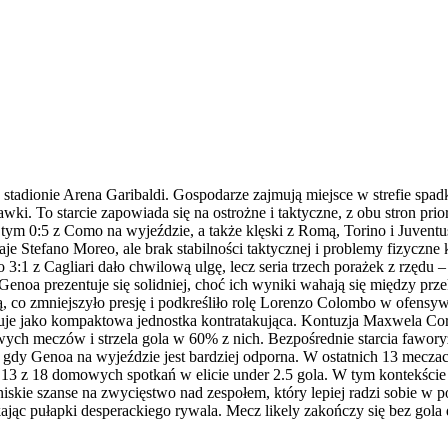
 stadionie Arena Garibaldi. Gospodarze zajmują miejsce w strefie spa
tawki. To starcie zapowiada się na ostrożne i taktyczne, z obu stron 
w tym 0:5 z Como na wyjeździe, a także klęski z Romą, Torino i Juven
 Stefano Moreo, ale brak stabilności taktycznej i problemy fizyczne 
1 z Cagliari dało chwilową ulgę, lecz seria trzech porażek z rzędu –
. Genoa prezentuje się solidniej, choć ich wyniki wahają się między
, co zmniejszyło presję i podkreśliło rolę Lorenzo Colombo w ofensywi
onuje jako kompaktowa jednostka kontratakująca. Kontuzja Maxwela Co
h meczów i strzela gola w 60% z nich. Bezpośrednie starcia fawory
 gdy Genoa na wyjeździe jest bardziej odporna. W ostatnich 13 meczac
w 13 z 18 domowych spotkań w elicie under 2.5 gola. W tym kontekście
niskie szanse na zwycięstwo nad zespołem, który lepiej radzi sobie w 
kając pułapki desperackiego rywala. Mecz likely zakończy się bez go