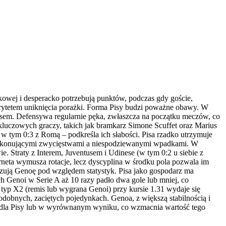
dkowej i desperacko potrzebują punktów, podczas gdy goście,
priorytetem uniknięcia porażki. Forma Pisy budzi poważne obawy. W
tusem. Defensywa regularnie pęka, zwłaszcza na początku meczów, co
kluczowych graczy, takich jak bramkarz Simone Scuffet oraz Marius
 w tym 0:3 z Romą – podkreśla ich słabości. Pisa rzadko utrzymuje
 przekonującymi zwycięstwami a niespodziewanymi wpadkami. W
e. Straty z Interem, Juventusem i Udinese (w tym 0:2 u siebie z
rneta wymusza rotacje, lecz dyscyplina w środku pola pozwala im
zują Genoę pod względem statystyk. Pisa jako gospodarz ma
h Genoi w Serie A aż 10 razy padło dwa gole lub mniej, co
 typ X2 (remis lub wygrana Genoi) przy kursie 1.31 wydaje się
podobnych, zaciętych pojedynkach. Genoa, z większą stabilnością i
la dla Pisy lub w wyrównanym wyniku, co wzmacnia wartość tego