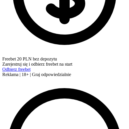
Freebet 20 PLN bez depozytu
Zarejestruj się i odbierz freebet na start
Odbierz freebet
Reklama | 18+ | Graj odpowiedzialnie