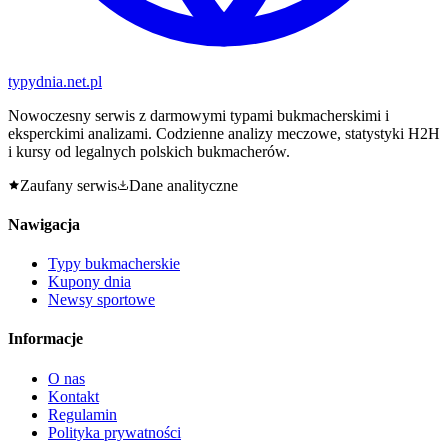
typy
dnia
.net.pl
Nowoczesny serwis z darmowymi typami bukmacherskimi i
eksperckimi analizami. Codzienne analizy meczowe, statystyki H2H
i kursy od legalnych polskich bukmacherów.
Zaufany serwis
Dane analityczne
Nawigacja
Typy bukmacherskie
Kupony dnia
Newsy sportowe
Informacje
O nas
Kontakt
Regulamin
Polityka prywatności