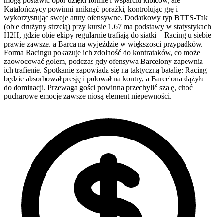
mogą postawić opór dzięki formie i wsparciu kibiców, ale
Katalończycy powinni uniknąć porażki, kontrolując grę i
wykorzystując swoje atuty ofensywne. Dodatkowy typ BTTS-Tak
(obie drużyny strzelą) przy kursie 1.67 ma podstawy w statystykach
H2H, gdzie obie ekipy regularnie trafiają do siatki – Racing u siebie
prawie zawsze, a Barca na wyjeździe w większości przypadków.
Forma Racingu pokazuje ich zdolność do kontrataków, co może
zaowocować golem, podczas gdy ofensywa Barcelony zapewnia
ich trafienie. Spotkanie zapowiada się na taktyczną batalię: Racing
będzie absorbował presję i polował na kontry, a Barcelona dążyła
do dominacji. Przewaga gości powinna przechylić szalę, choć
pucharowe emocje zawsze niosą element niepewności.