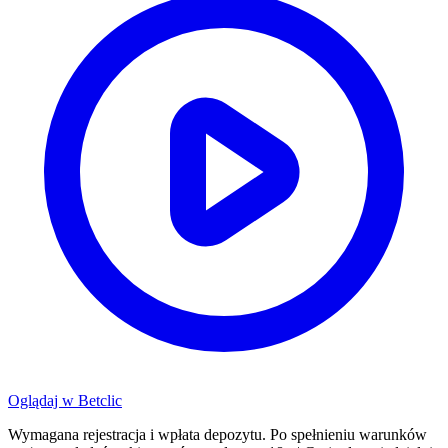
Oglądaj w
Betclic
Wymagana rejestracja i wpłata depozytu. Po spełnieniu warunków