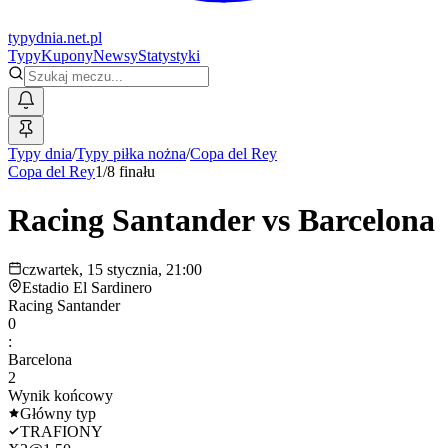
typy
dnia
.net.pl
Typy
Kupony
Newsy
Statystyki
Typy dnia
/
Typy piłka nożna
/
Copa del Rey
Copa del Rey
1/8 finału
Racing Santander
vs
Barcelona
czwartek, 15 stycznia, 21:00
Estadio El Sardinero
Racing Santander
0
:
Barcelona
2
Wynik końcowy
Główny typ
TRAFIONY