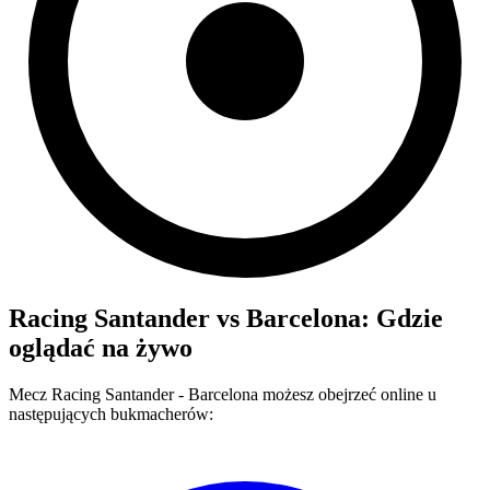
Racing Santander
vs
Barcelona
: Gdzie
oglądać na żywo
Mecz
Racing Santander
-
Barcelona
możesz obejrzeć online u
następujących bukmacherów: