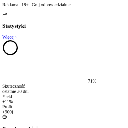
Reklama | 18+ | Graj odpowiedzialnie
Statystyki
Więcej
71
%
Skuteczność
ostatnie 30 dni
Yield
+
11
%
Profit
+
900
j