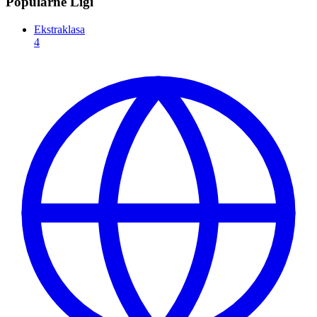
Popularne Ligi
Ekstraklasa
4